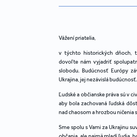
Vážení priatelia,
v týchto historických dňoch, t
dovoľte nám vyjadriť spolupat
slobodu. Budúcnosť Európy zá
Ukrajina, jej nezávislá budúcnosť.
Ľudské a občianske práva sú v civ
aby bola zachovaná ľudská dôst
nad chaosom a hrozbou ničenia s
Sme spolu s Vami za Ukrajinu su
občania, ale najmä mladí ľudia, bo