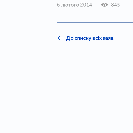
6 лютого 2014
845
До списку всіх заяв