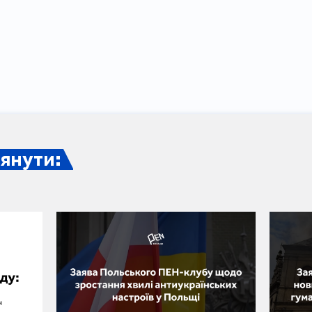
янути: