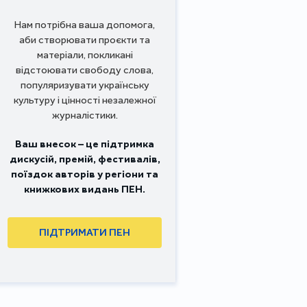
Нам потрібна ваша допомога,
аби створювати проєкти та
матеріали, покликані
відстоювати свободу слова,
популяризувати українську
культуру і цінності незалежної
журналістики.
Ваш внесок – це підтримка
дискусій, премій, фестивалів,
поїздок авторів у регіони та
книжкових видань ПЕН.
ПІДТРИМАТИ ПЕН