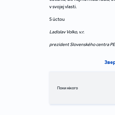
v svojej vlasti.
S úctou
Ladislav Volko, v.r.
prezident Slovenského centra P
Звер
Поки нікого