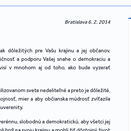
Bratislava 6. 2. 2014
ak dôležitých pre Vašu krajinu a jej občanov,
ričnosť a podporu Vašej snahe o demokraciu a
visí v mnohom aj od toho, ako bude vyzerať
ilizovanom svete nedeliteľné a preto je dôležité,
ojnosť, mier a aby občianska múdrosť zvíťazila
uverenity.
verénnu, slobodnú a demokratickú, aby všetci jej
li hrdí na svoju krajinu a mohli žiť dôstojný život