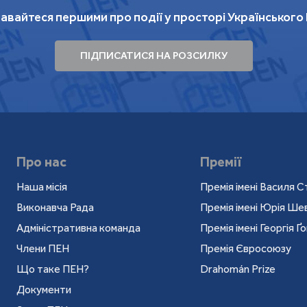
авайтеся першими про події у просторі Українського
ПІДПИСАТИСЯ НА РОЗСИЛКУ
Про нас
Премії
Наша місія
Премія імені Василя С
Виконавча Рада
Премія імені Юрія Ш
Адміністративна команда
Премія імені Георгія Ґ
Члени ПЕН
Премія Євросоюзу
Що таке ПЕН?
Drahomán Prize
Документи