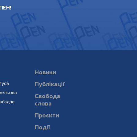
 ПЕН!
Новини
туса
Публікації
евельова
Свобода
онґадзе
слова
Проєкти
Події