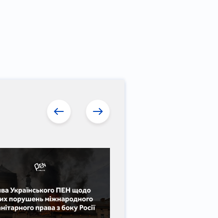
3 листопада 2025
Українська література й 
повинні бути видимі у світі:
Резолюція IX Регіональної
ПЕН-центрів