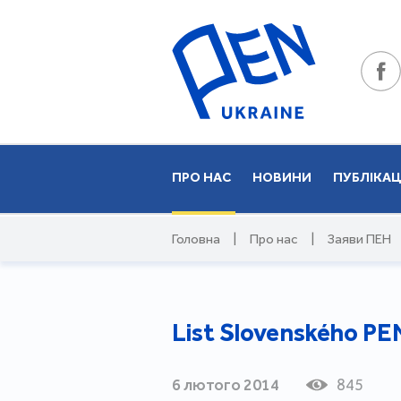
ПРО НАС
НОВИНИ
ПУБЛІКАЦ
Головна
|
Про нас
|
Заяви ПЕН
List Slovenského P
6 лютого 2014
845