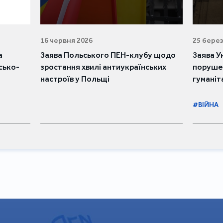
16 червня 2026
25 берез
а
Заява Польського ПЕН-клубу щодо
Заява У
сько-
зростання хвилі антиукраїнських
поруше
настроїв у Польщі
гуманіт
#ВІЙНА