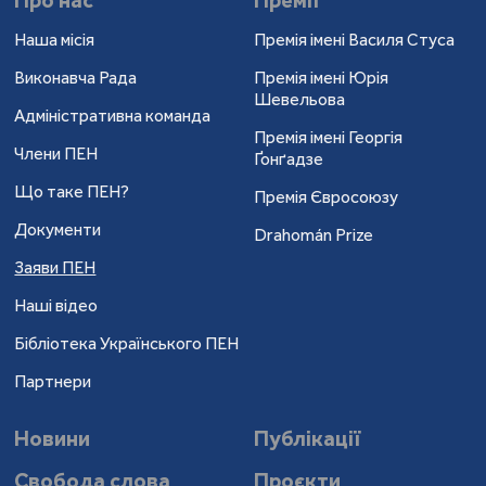
Про нас
Премії
Наша місія
Премія імені Василя Стуса
Виконавча Рада
Премія імені Юрія
Шевельова
Адміністративна команда
Премія імені Георгія
Члени ПЕН
Ґонґадзе
Що таке ПЕН?
Премія Євросоюзу
Документи
Drahomán Prize
Заяви ПЕН
Наші відео
Бібліотека Українського ПЕН
Партнери
Новини
Публікації
Свобода слова
Проєкти