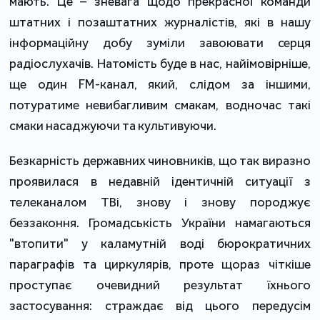
мають. Це – зневага щодо прекрасної команди
штатних і позаштатних журналістів, які в нашу
інформаційну добу зуміли завоювати серця
радіослухачів. Натомість буде в нас, найімовірніше,
ще один FM-канал, який, слідом за іншими,
потуратиме невибагливим смакам, водночас такі
смаки насаджуючи та культивуючи.
Безкарність державних чиновників, що так виразно
проявилася в недавній ідентичній ситуації з
телеканалом ТВі, знову і знову породжує
беззаконня. Громадськість України намагаються
"втопити" у каламутній воді бюрократичних
параграфів та циркулярів, проте щораз чіткіше
проступає очевидний результат їхнього
застосування: страждає від цього передусім