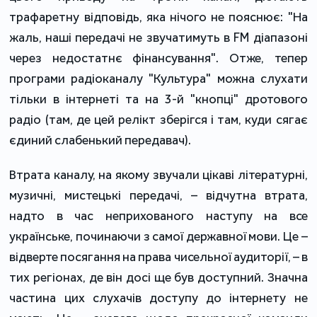
трафаретну відповідь, яка нічого не пояснює: "На
жаль, наші передачі не звучатимуть в FM діапазоні
через недостатнє фінансування". Отже, тепер
програми радіоканалу "Культура" можна слухати
тільки в інтернеті та на 3-й "кнопці" дротового
радіо (там, де цей релікт зберігся і там, куди сягає
єдиний слабенький передавач).
Втрата каналу, на якому звучали цікаві літературні,
музичні, мистецькі передачі, – відчутна втрата,
надто в час неприхованого наступу на все
українське, починаючи з самої державної мови. Це –
відверте посягання на права чисельної аудиторії, – в
тих регіонах, де він досі ще був доступний. Значна
частина цих слухачів доступу до інтернету не