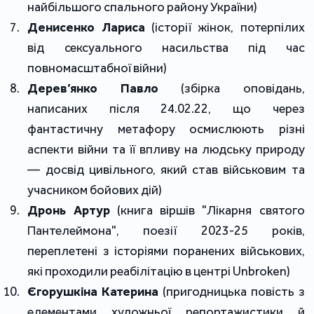
найбільшого спального району України)
Денисенко Лариса
 (історії жінок, потерпілих 
від сексуального насильства під час 
повномасштабної війни)
Дерев’янко Павло
 (збірка оповідань, 
написаних після 24.02.22, що через 
фантастичну метафору осмислюють різні 
аспекти війни та її впливу на людську природу 
— досвід цивільного, який став військовим та 
учасником бойових дій)
Дронь Артур
(книга віршів "Лікарня святого 
Пантелеймона", поезії 2023-25 років, 
переплетені з історіями поранених військових, 
які проходили реабілітацію в центрі Unbroken)
Єгорушкіна Катерина
 (пригодницька повість з 
елементами художньої репортажистики й 