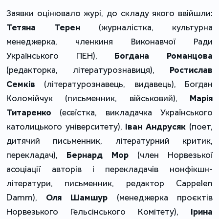
Заявки оцінювало журі, до складу якого ввійшли: 
Тетяна Терен
 (журналістка, культурна 
менеджерка, членкиня Виконавчої Ради 
Українського ПЕН), 
Богдана Романцова 
(редакторка, літературознавиця), 
Ростислав 
Семків
 (літературознавець, видавець), Богдан 
Коломійчук (письменник, військовий), 
Марія 
Титаренко
 (есеїстка, викладачка Українського 
католицького університету),
 Іван Андрусяк
 (поет, 
дитячий письменник, літературний критик, 
перекладач), 
Бернард Мор
 (член Норвезької 
асоціації авторів і перекладачів нонфікшн-
літератури, письменник, редактор Cappelen 
Damm), 
Оля Шамшур
 (менеджерка проєктів 
Норвезького Гельсінського Комітету), 
Ірина 