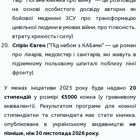
на основі особистого досвіду авторки як 
бойової медикині ЗСУ про трансформацію 
цивільної людини в умовах війни, про тілесність, 
втрату, крихкість і силу)
Спірін Євген
 ("Під небом з КАБами" ― це роман 
про лікарів, медсестер і санітарів, які живуть в 
підземному польовому шпиталі поблизу лінії 
фронту)
У межах ініціативи 2025 року буде надано 
20 
стипендій
 у розмірі 
€5000
 кожна (у гривневому 
еквіваленті). Результатом програми для кожної 
стипендіатки та стипендіата має стати книжка, 
опублікована в українському видавництві 
не 
пізніше, ніж 30 листопада 2026 року.