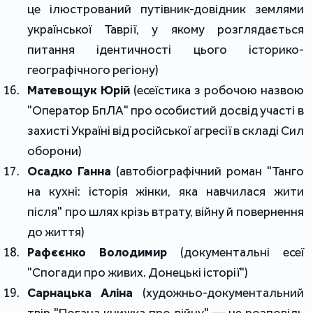
це ілюстрований путівник-довідник землями 
української Таврії, у якому розглядається 
питання ідентичності цього історико-
географічного регіону)
Матевощук Юрій
 (есеїстика з робочою назвою 
"Оператор БпЛА" про особистий досвід участі в 
захисті Україні від російської агресії в складі Сил 
оборони)
Осадко Ганна
 (автобіографічний роман "Танго 
на кухні: історія жінки, яка навчилася жити 
після" про шлях крізь втрату, війну й повернення 
до життя)
Рафєєнко Володимир
 (
документальні есеї
"Спогади про живих. Донецькі історії"
)
Сарнацька Аліна
 (художньо-документальний 
твір "Погана книжка про війну" ― це розповідь 