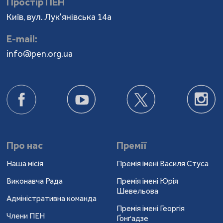
Простір ПЕН
Київ, вул. Лук'янівська 14а
Е-mail:
info@pen.org.ua
Про нас
Премії
Наша місія
Премія імені Василя Стуса
Виконавча Рада
Премія імені Юрія
Шевельова
Адміністративна команда
Премія імені Георгія
Члени ПЕН
Ґонґадзе