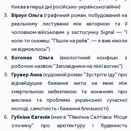
Києва в перші дні російсько-української війни)
Бірзул Ольга
 (графічний роман, побудований на 
реальному листуванні між авторкою та її 
чоловіком-військовим у застосунку Signal — "І 
коли ти скажеш: "Пішли на рейв", — я вже ніколи 
не відмовлюсь") 
Богомаз Ольга
 (екологічний нонфішн з 
робочою назвою "Заповідники на лінії вогню")
Грувер Анна
 (художній роман "Зустріти Іду" про 
відчайдушне бажання жити на межі між 
смертельною небезпекою та коханням, про 
виклики та проблеми української сучасної 
молоді, самотність і бажання близькості)
Губкіна Євгенія
 (книга "Північна Салтівка: Місце 
злочину" про архітектуру і буденність 