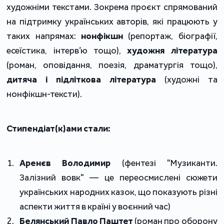
художніми текстами. Зокрема проєкт спрямований 
на підтримку українських авторів, які працюють у 
таких напрямах: 
нонфікшн 
(репортаж, біографії, 
есеїстика, інтерв’ю тощо), 
художня література
(роман, оповідання, поезія, драматургія тощо), 
дитяча і підліткова література
 (художні та 
нонфікшн-тексти).
Стипендіат(к)ами стали: 
Аренєв Володимир
 (фентезі "Музиканти. 
Залізний вовк" 
—
 це переосмислені сюжети 
українських народних казок, що показують різні 
аспекти життя в країні у воєнний час)
Белянський Павло Паштет
 (роман про оборону 