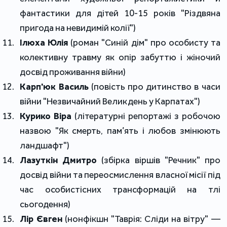
фантастики для дітей 10-15 років "Різдвяна 
пригода на невидимій колії")
Ілюха Юлія
 (роман "Синій дім" про особисту та 
колективну травму як опір забуттю і жіночий 
досвід проживання війни)
Карп'юк Василь
 (повість про дитинство в часи 
війни "Незвичайний Великдень у Карпатах")
Курико Віра
 (літературні репортажі з робочою 
назвою "Як смерть, пам’ять і любов змінюють 
ландшафт")
Лазуткін Дмитро
 (збірка віршів "Речник" про 
досвід війни та переосмислення власної місії під 
час особистісних трансформацій на тлі 
сьогодення)
Лір Євген 
(нонфікшн "Таврія: Сліди на вітру" ― 