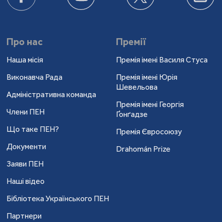
Про нас
Премії
Наша місія
Премія імені Василя Стуса
Виконавча Рада
Премія імені Юрія
Шевельова
Адміністративна команда
Премія імені Георгія
Члени ПЕН
Ґонґадзе
Що таке ПЕН?
Премія Євросоюзу
Документи
Drahomán Prize
Заяви ПЕН
Наші відео
Бібліотека Українського ПЕН
Партнери