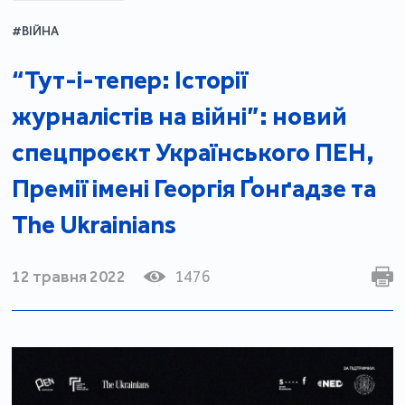
#ВІЙНА
“Тут-і-тепер: Історії
журналістів на війні”: новий
спецпроєкт Українського ПЕН,
Премії імені Георгія Ґонґадзе та
The Ukrainians
12 травня 2022
1476