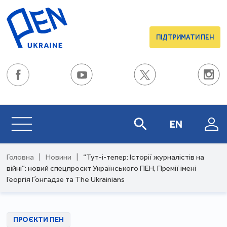
ПІДТРИМАТИ ПЕН
EN
Головна
|
Новини
|
“Тут-і-тепер: Історії журналістів на
війні”: новий спецпроєкт Українського ПЕН, Премії імені
Георгія Ґонґадзе та The Ukrainians
ПРОЄКТИ ПЕН