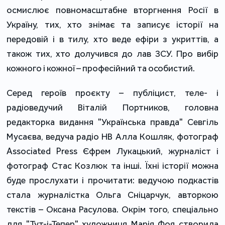
осмислює повномасштабне вторгнення Росії в
Україну, тих, хто знімає та записує історії на
передовій і в тилу, хто веде ефіри з укриттів, а
також тих, хто долучився до лав ЗСУ. Про вибір
кожного і кожної – професійний та особистий.
Серед героїв проєкту – публіцист, теле- і
радіоведучий Віталій Портников, головна
редакторка видання "Українська правда" Севгіль
Мусаєва, ведуча радіо НВ Алла Кошляк, фотограф
Associated Press Єфрем Лукацький, журналіст і
фотограф Стас Козлюк та інші. Їхні історії можна
буде прослухати і прочитати: ведучою подкастів
стала журналістка Ольга Сніцарчук, авторкою
текстів – Оксана Расулова. Окрім того, спеціально
для "Тут-і-Тепер" художниця Марія Фоя створила