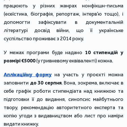
працюють у різних жанрах нонфікшн-письма
(есеїстика, біографія, репортаж, інтерв’ю тощо), і
допомогти зафіксувати в документальній
літературі досвід війни, що її українське
суспільство проживає з 2014 року.
У межах програми буде надано
10 стипендій у
розмірі €5000
(у гривневому еквіваленті) кожна.
Аплікаційну форму
на участь у проєкті можна
заповнити
до 30 серпня
. Вона, зокрема, включає в
себе графік роботи стипендіата над книжкою та
підготовки її до видання, синопсис майбутнього
твору, рекомендацію авторитетного експерта та
копію угоди з видавництвом або лист про наміри
видати книжку.