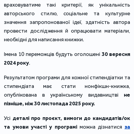
враховуватиме такі критерії, як унікальність
авторського стилю, соціальне та культурне
значення запропонованої ідеї, здатність автора
провести дослідження й опрацювати матеріали,
необхідні для написання книжки.
Імена 10 переможців будуть оголошені
30 вересня
2024 року
.
Результатом програми для кожної стипендіатки та
стипендіата має стати нонфікшн-книжка,
опублікована в українському видавництві
не
пізніше, ніж 30 листопада 2025 року.
Усі
деталі про проєкт, вимоги до кандидатів/ок
та умови участі
у програмі
можна дізнатися
за