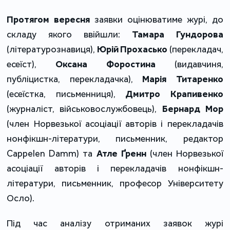
Протягом вересня
заявки оцінюватиме журі, до
складу якого ввійшли:
Тамара Гундорова
(літературознавиця),
Юрій Прохасько
(перекладач,
есеїст),
Оксана Форостина
(видавчиня,
публіцистка, перекладачка),
Марія Титаренко
(есеїстка, письменниця),
Дмитро Крапивенко
(журналіст, військовослужбовець),
Бернард Мор
(член Норвезької асоціації авторів і перекладачів
нонфікшн-літератури, письменник, редактор
Cappelen Damm) та
Атле Ґренн
(член Норвезької
асоціації авторів і перекладачів нонфікшн-
літератури, письменник, професор Університету
Осло).
Під час аналізу отриманих заявок журі