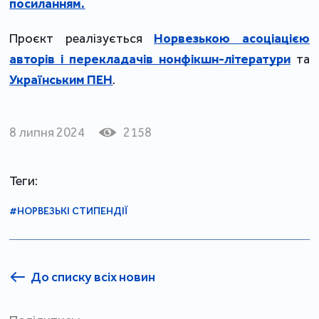
посиланням.
Проєкт реалізується
Норвезькою асоціацією
авторів і перекладачів нонфікшн-літератури
та
Українським ПЕН
.
8 липня 2024
2158
Теги:
#НОРВЕЗЬКІ СТИПЕНДІЇ
До списку всіх новин