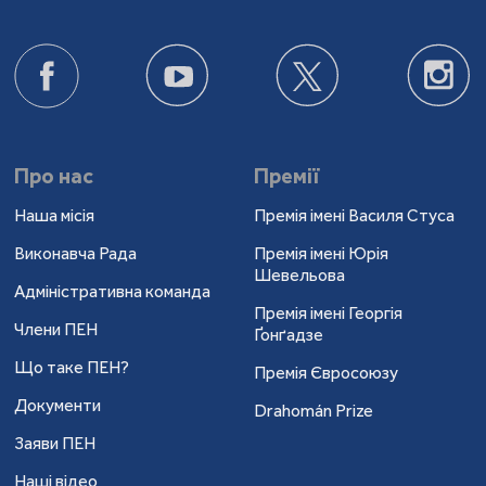
Про нас
Премії
Наша місія
Премія імені Василя Стуса
Виконавча Рада
Премія імені Юрія
Шевельова
Адміністративна команда
Премія імені Георгія
Члени ПЕН
Ґонґадзе
Що таке ПЕН?
Премія Євросоюзу
Документи
Drahomán Prize
Заяви ПЕН
Наші відео