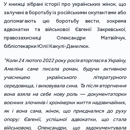
У книжці зібрані історії про українських жінок, що
залучені в боротьбу із російськими окупантами або
допомагають цю боротьбу вести, зокрема
адвокатки та військової Євгенії Закревської,
правозахисниці Олександри Матвійчук,
бібліотекарки Юлії Какулі-Данилюк.
"Коли 24 лютого 2022 року росія вторглася в Україну,
Амеліна саме писала роман, будучи активною
учасницею українського літературного
середовища, і виховувала сина. Та після вторгнення
вона взяла на себе нову роль
—
документаторки
воєнних злочинів і хронікерки життя надзвичайних,
як і вона сама, жінок, що приєдналися до руху
опору: Євгенії, успішної адвокатки, що стала
військовою, Олександри, що задокументувала