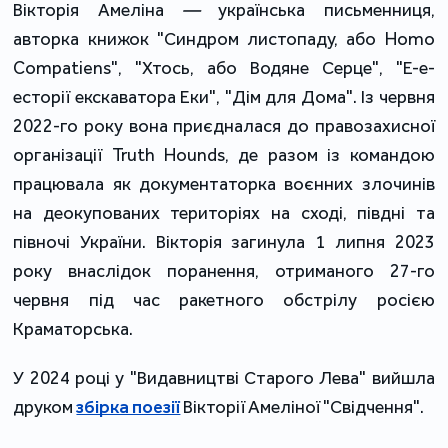
Вікторія Амеліна
—
українська письменниця,
авторка книжок "Синдром листопаду, або Homo
Compatiens", "Хтось, або Водяне Серце", "Е-е-
есторії екскаватора Еки", "Дім для Дома". Із червня
2022-го року вона приєдналася до правозахисної
організації Truth Hounds, де разом із командою
працювала як документаторка воєнних злочинів
на деокупованих територіях на сході, півдні та
півночі України. Вікторія загинула 1 липня 2023
року внаслідок поранення, отриманого 27-го
червня під час ракетного обстрілу росією
Краматорська.
У 2024 році у "Видавництві Старого Лева" вийшла
друком
збірка поезії
Вікторії Амеліної "Свідчення".