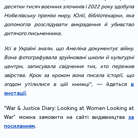
десятки тисяч воєнних злочинів і 2022 року здобула
Нобелівську премію миру, Юлії, бібліотекарки, яка
допомогла розслідувати викрадення й убивство
дитячого письменника.
Усі в Україні знали, що Амеліна документує війну.
Вона фотографувала зруйновані школи й культурні
центри, записувала свідчення тих, хто пережив
звірства. Крок за кроком вона писала історії, що
згодом утілилися в цій книжці",
— йдеться
в
анотації
.
"War & Justice Diary: Looking at Women Looking at
War" можна замовити на сайті видавництва
за
посиланням
.