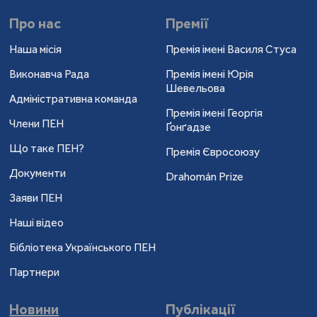
Про нас
Премії
Наша місія
Премія імені Василя Стуса
Виконавча Рада
Премія імені Юрія
Шевельова
Адміністративна команда
Премія імені Георгія
Члени ПЕН
Ґонґадзе
Що таке ПЕН?
Премія Євросоюзу
Документи
Drahomán Prize
Заяви ПЕН
Наші відео
Бібліотека Українського ПЕН
Партнери
Новини
Публікації