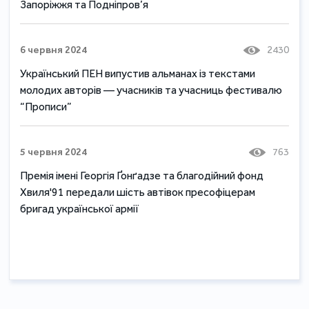
Запоріжжя та Подніпров’я
6 червня 2024
2430
Український ПЕН випустив альманах із текстами
молодих авторів — учасників та учасниць фестивалю
“Прописи”
5 червня 2024
763
Премія імені Георгія Ґонґадзе та благодійний фонд
Хвиля'91 передали шість автівок пресофіцерам
бригад української армії