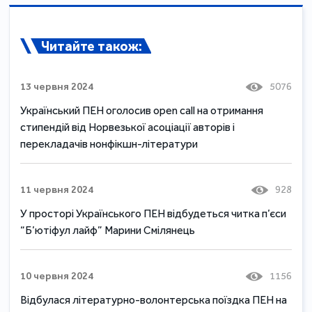
Читайте також:
13 червня 2024
5076
Український ПЕН оголосив open call на отримання
стипендій від Норвезької асоціації авторів і
перекладачів нонфікшн-літератури
11 червня 2024
928
У просторі Українського ПЕН відбудеться читка п’єси
“Б’ютіфул лайф” Марини Смілянець
10 червня 2024
1156
Відбулася літературно-волонтерська поїздка ПЕН на