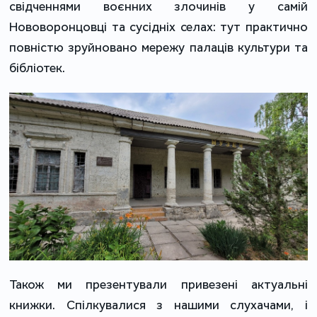
свідченнями воєнних злочинів у самій
Нововоронцовці та сусідніх селах: тут практично
повністю зруйновано мережу палаців культури та
бібліотек.
Також ми презентували привезені актуальні
книжки. Спілкувалися з нашими слухачами, і