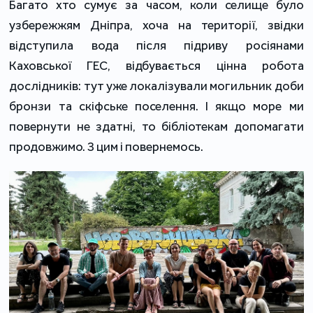
Багато хто сумує за часом, коли селище було
узбережжям Дніпра, хоча на території, звідки
відступила вода після підриву росіянами
Каховської ГЕС, відбувається цінна робота
дослідників: тут уже локалізували могильник доби
бронзи та скіфське поселення. І якщо море ми
повернути не здатні, то бібліотекам допомагати
продовжимо. З цим і повернемось.