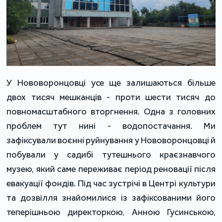
У Нововоронцовці усе ще залишаються більше
двох тисяч мешканців - проти шести тисяч до
повномасштабного вторгнення. Одна з головних
проблем тут нині - водопостачання. Ми
зафіксували воєнні руйнування у Нововоронцовці й
побували у садибі тутешнього краєзнавчого
музею, який саме переживає період реновації після
евакуації фондів. Під час зустрічі в Центрі культури
та дозвілля знайомилися із зафіксованими його
теперішньою директоркою, Анною Гусинською,