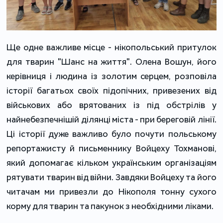
Ще одне важливе місце - нікопольський притулок
для тварин "Шанс на життя". Олена Вошун, його
керівниця і людина із золотим серцем, розповіла
історії багатьох своїх підопічних, привезених від
військових або врятованих із під обстрілів у
найнебезпечнішій ділянці міста - при береговій лінії.
Ці історії дуже важливо було почути польському
репортажисту й письменнику Войцеху Тохманові,
який допомагає кільком українським організаціям
рятувати тварин від війни. Завдяки Войцеху та його
читачам ми привезли до Нікополя тонну сухого
корму для тварин та пакунок з необхідними ліками.