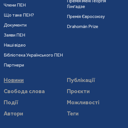
Премія імені Георгія
Члени ПЕН
Ґонґадзе
Що таке ПЕН?
Премія Євросоюзу
Документи
Drahomán Prize
Заяви ПЕН
Наші відео
Бібліотека Українського ПЕН
Партнери
Новини
Публікації
Свобода слова
Проєкти
Події
Можливості
Автори
Теги