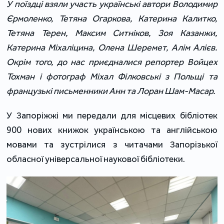
У поїздці взяли участь українські автори Володимир
Єрмоленко, Тетяна Огаркова, Катерина Калитко,
Тетяна Терен, Максим Ситніков, Зоя Казанжи,
Катерина Міхаліцина, Олена Шеремет, Алім Алієв.
Окрім того, до нас приєдналися репортер Войцех
Тохман і фотограф Міхал Філковські з Польщі та
французькі письменники Анн та Лоран Шам-Масар.
У Запоріжжі ми передали для місцевих бібліотек
900 нових книжок українською та англійською
мовами та зустрілися з читачами Запорізької
обласної універсальної наукової бібліотеки.