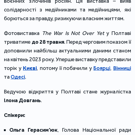
воєнних злочинів росіян. Ця виставка – вияв
солідарності з медійниками та медійницями, які
борються за правду, ризикуючи власним життям.
Фотовиставка
The War Is Not Over Yet
у Полтаві
триватиме
до 28 травня
. Перед черговим показом її
доповнили найбільш актуальними даними станом
на квітень 2023 року. Уперше виставку представили
торік у
Києві
, потому її побачили у
Боярці
,
Вінниці
та
Одесі
.
Ведучою відкриття у Полтаві стане журналістка
Ілона Довгань
.
Спікери:
Ольга Герасим’юк
, Голова Національної ради