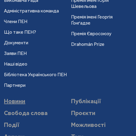
Виконавча Рада
Премія імені Юрія
Шевельова
Адміністративна команда
Премія імені Георгія
Члени ПЕН
Ґонґадзе
Що таке ПЕН?
Премія Євросоюзу
Документи
Drahomán Prize
Заяви ПЕН
Наші відео
Бібліотека Українського ПЕН
Партнери
Новини
Публікації
Свобода слова
Проєкти
Події
Можливості