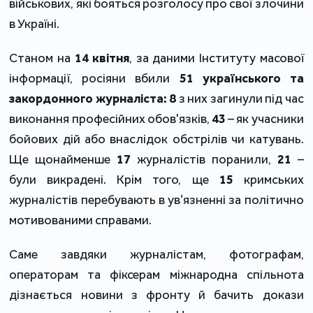
військових, які бояться розголосу про свої злочини
в Україні.
Станом на
14 квітня
, за даними Інституту масової
інформації, росіяни вбили
51 українського та
закордонного журналіста:
8
з них загинули під час
виконання професійних обов'язків,
43
– як учасники
бойових дій або внаслідок обстрілів чи катувань.
Ще щонайменше
17
журналістів поранили,
21
–
були викрадені. Крім того, ще
15
кримських
журналістів перебувають в ув’язненні за політично
мотивованими справами.
Саме завдяки журналістам, фотографам,
операторам та фіксерам міжнародна спільнота
дізнається новини з фронту й бачить докази