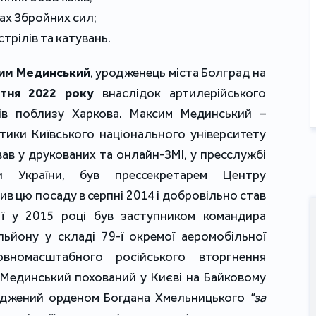
ах Збройних сил;
трілів та катувань.
им Мединський
, уродженець міста Болград на
ітня 2022 року
внаслідок артилерійського
тів поблизу Харкова. Максим Мединський –
тики Київського національного університету
ав у друкованих та онлайн-ЗМІ, у пресслужбі
ри України, був прессекретарем Центру
в цю посаду в серпні 2014 і добровільно став
ії у 2015 році був заступником командира
льйону у складі 79-ї окремої аеромобільної
вномасштабного російського вторгнення
 Мединський похований у Києві на Байковому
оджений орденом Богдана Хмельницького
"за