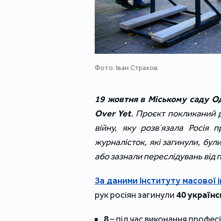
Фото: Іван Страхов
19 жовтня в Міському саду О
Over Yet
. Проєкт покликаний р
війну, яку розвʼязала Росія 
журналісток, які загинули, бул
або зазнали переслідувань від
За даними Інституту масової 
рук росіян загинули
40 українс
8
– під час виконання професі