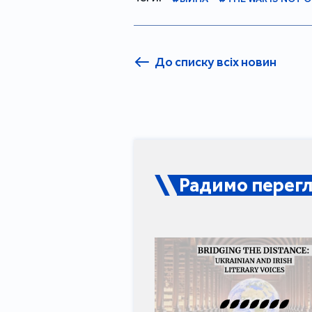
До списку всіх новин
Радимо перегл