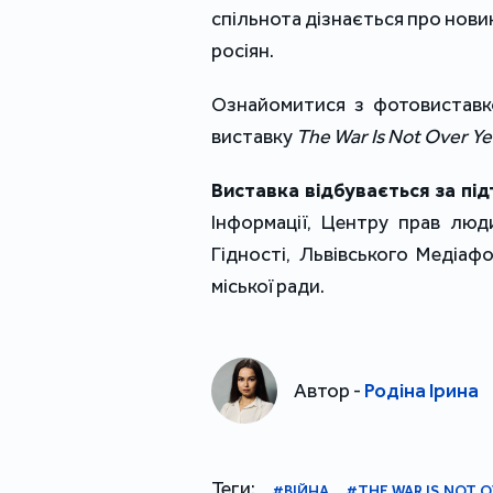
спільнота дізнається про нови
росіян.
Ознайомитися з фотовистав
виставку
The War Is Not Over Ye
Виставка відбувається за під
Інформації, Центру прав люд
Гідності, Львівського Медіафо
міської ради.
Автор -
Родіна Ірина
Теги:
#ВІЙНА
#THE WAR IS NOT O