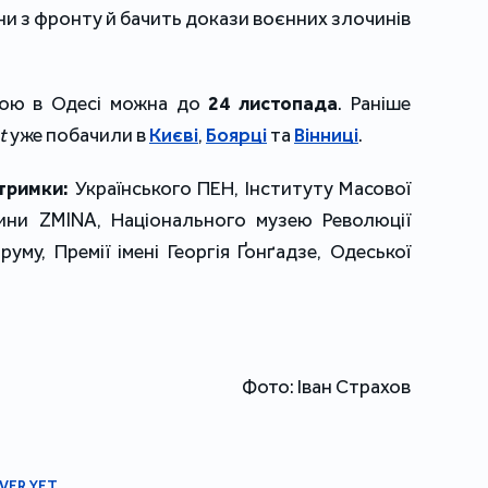
ни з фронту й бачить докази воєнних злочинів
кою в Одесі можна до
24 листопада
. Раніше
t
уже побачили в
Києві
,
Боярці
та
Вінниці
.
тримки:
Українського ПЕН, Інституту Масової
ини ZMINA, Національного музею Революції
руму, Премії імені Георгія Ґонґадзе, Одеської
Фото: Іван Страхов
VER YET