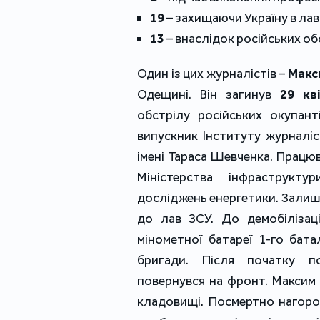
19
– захищаючи Україну в лав
13
– внаслідок російських обс
Один із цих журналістів –
Макс
Одещині. Він загинув
29 кв
обстрілу російських окупан
випускник Інституту журналіс
імені Тараса Шевченка. Працюв
Міністерства інфраструкту
досліджень енергетики. Залиши
до лав ЗСУ. До демобілізац
мінометної батареї 1-го бата
бригади. Після початку по
повернувся на фронт. Максим
кладовищі. Посмертно нагор