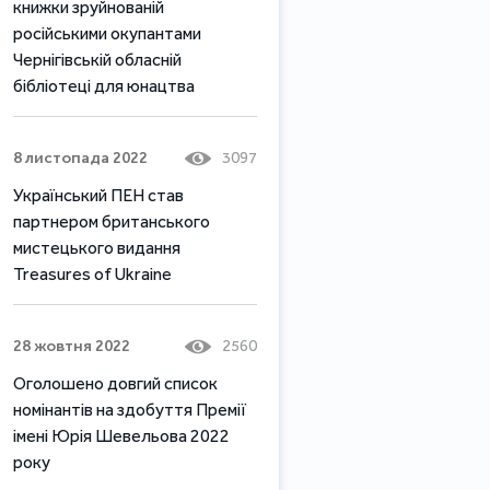
книжки зруйнованій
російськими окупантами
Чернігівській обласній
бібліотеці для юнацтва
8 листопада 2022
3097
Український ПЕН став
партнером британського
мистецького видання
Treasures of Ukraine
28 жовтня 2022
2560
Оголошено довгий список
номінантів на здобуття Премії
імені Юрія Шевельова 2022
року