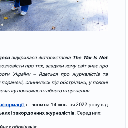
деси
відкрилася фотовиставка
The War Is Not
озповісти про тих, завдяки кому світ знає про
проти України – йдеться про журналістів та
и поранені, опинились під обстрілами, у полоні
 початку повномасштабного вторгнення.
інформації
, станом на 14 жовтня 2022 року від
ьких і закордонних журналістів
. Серед них:
йних обовʼязків;