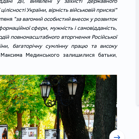
ддані дії, виявлені у захисті державного
цілісності України, вірність військовій присязі"
тупеня
"за вагомий особистий внесок у розвиток
формаційної сфери, мужність і самовідданість,
подій повномасштабного вторгнення Російської
їни, багаторічну сумлінну працю та високу
 Максима Мединського залишилися батьки,