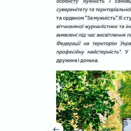
особисту мужність і самові
суверенітету та територіальної 
та орденом "За мужність" ІІІ с
вітчизняної журналістики та ін
виявлені під час висвітлення 
Федерації на територію Укра
професійну майстерність"
. У
дружина і донька.