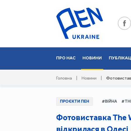
ПРО НАС
НОВИНИ
ПУБЛІКАЦ
Головна
|
Новини
|
Фотовиставк
ПРОЄКТИ ПЕН
#ВІЙНА
#THE
Фотовиставка The W
відкрилася в Одесі