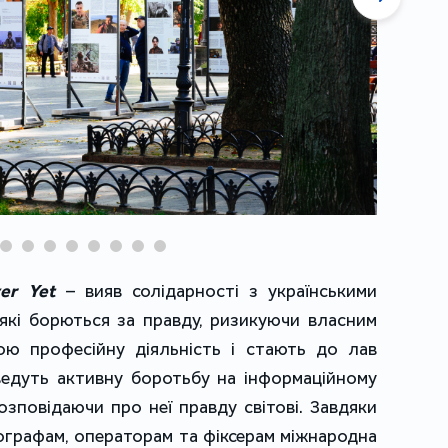
er Yet
– вияв солідарності з українськими
 які борються за правду, ризикуючи власним
ю професійну діяльність і стають до лав
ведуть активну боротьбу на інформаційному
розповідаючи про неї правду світові. Завдяки
ографам, операторам та фіксерам міжнародна