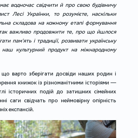
має водночас свідчити й про свою будівничу
ист Лесі Українки, то розумієте, наскільки
альна складова на кожному етапі формування
м так важливо продовжити те, про що йшлося
гати пам’ять і традиції, розвивати українську
и наш культурний продукт на міжнародному
 що варто зберігати досвіди наших родин і
рення книжок із різноманітними історіями —
тлі історичних подій до затишних сімейних
нні саги свідчать про неймовірну опірність
ніх експансій.