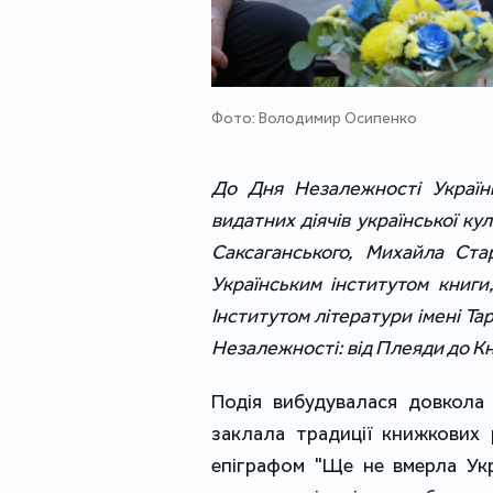
Фото: Володимир Осипенко
До Дня Незалежності Украї
видатних діячів української к
Саксаганського, Михайла Ста
Українським інститутом книги
Інститутом літератури імені Т
Незалежності: від Плеяди до К
Подія вибудувалася довкола 
заклала традиції книжкових 
епіграфом "Ще не вмерла Укр