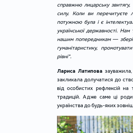
справжню лицарську звитягу, 
силу. Коли ви перечитуєте л
потужною була і є інтелекту
української державності. На
нашим попередникам
—
збері
гуманітаристику, промотуват
рівні".
Лариса Латипова
зауважила,
закликала долучатися до ство
від особистих рефлексій на 
традицій. Адже саме ці роди
українства до будь-яких зовніш