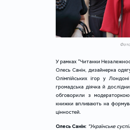
Фото
У рамках "Читанки Незалежност
Олесь Санін, дизайнерка одягу
Олімпійських ігор у Лондоні
громадська діячка й дослідн
обговорили з модераторкою
книжки впливають на формуван
цінностей.
Олесь Санін
:
"Українське суспі