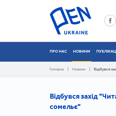
ПРО НАС
НОВИНИ
ПУБЛІКАЦ
Головна
|
Новини
|
Відбувся за
Відбувся захід "Чи
сомельє"