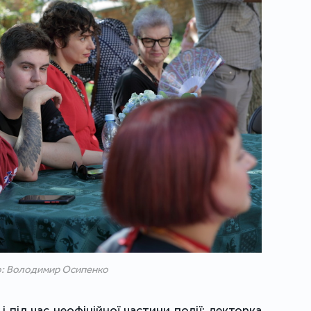
: Володимир Осипенко
 під час неофіційної частини події: лекторка