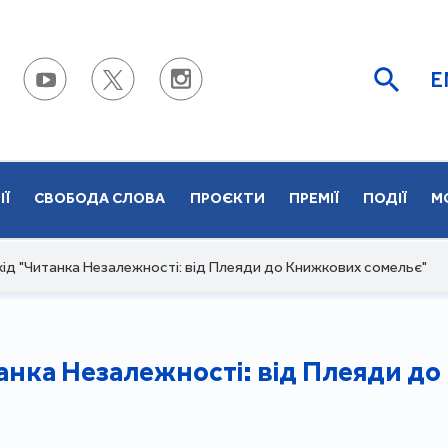
E
ІЇ
СВОБОДА СЛОВА
ПРОЄКТИ
ПРЕМІЇ
ПОДІЇ
М
хід "Читанка Незалежності: від Плеяди до Книжкових сомельє"
танка Незалежності: від Плеяди д