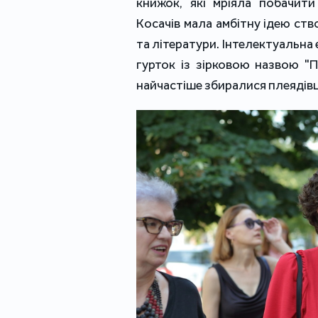
книжок, які мріяла побачити
Косачів мала амбітну ідею ст
та літератури. Інтелектуальна е
гурток із зірковою назвою "
найчастіше збиралися плеядівці