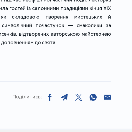
а гостей із салонними традиціями кінця ХІХ
як складовою творення мистецьких й
А символічний почастунок — смаколики за
исенків, відтворених авторською майстернею
 доповненням до свята.
Поділитись: