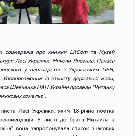
ни соцмережа про книжки LitCom та Музей
ультури Лесі Українки, Миколи Лисенка, Панаса
рицького у партнерстві з Українським ПЕН,
, Уповноваженим із захисту державної мови,
араса Шевченка НАН України провели "Читанку
нижкових сомельє".
листа Лесі Українки, яким 18-річна поетка
рекомендацій. У листі до брата Михайла з
аїна" вона запропонувала список знакових