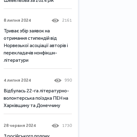
Шевельова за 2024 рік
8 липня 2024
2161
Триває збір заявок на
отримання стипендій від
Норвезької асоціації авторів і
перекладачів нонфікшн-
літератури
4 липня 2024
990
Відбулась 22-га літературно-
волонтерська поїздка ПЕН на
Харківщину та Донеччину
28 червня 2024
1730
З російського полону