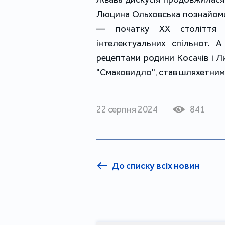
Люцина Ольховська познайомил
— початку ХХ століття 
інтелектуальних спільнот. 
рецептами родини Косачів і Л
"Смаковидло", став шляхетним
22 серпня 2024
841
До списку всіх новин