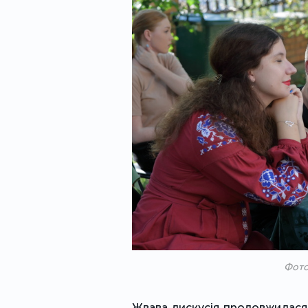
Фото
Жвава дискусія продовжилася і