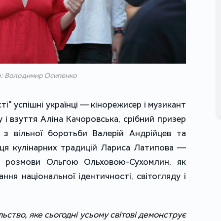
: Володимир Осипенко
і" успішні українці — кінорежисер і музикант
 і взуття Аліна Качоровська, срібний призер
 з вільної боротьби Валерій Андрійцев та
иця кулінарних традицій Лариса Латипова —
 розмови Ольгою Ольховою-Сухомлин, як
ня національної ідентичності, світогляду і
льство, яке сьогодні усьому світові демонструє