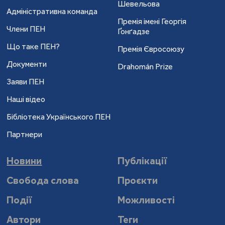
Шевельова
Адміністративна команда
Премія імені Георгія
Члени ПЕН
Ґонґадзе
Що таке ПЕН?
Премія Євросоюзу
Документи
Drahomán Prize
Заяви ПЕН
Наші відео
Бібліотека Українського ПЕН
Партнери
Новини
Публікації
Свобода слова
Проєкти
Події
Можливості
Автори
Теги