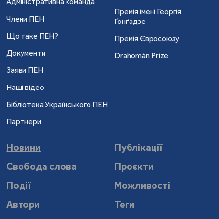
Адміністративна команда
Премія імені Георгія
Члени ПЕН
Ґонґадзе
Що таке ПЕН?
Премія Євросоюзу
Документи
Drahomán Prize
Заяви ПЕН
Наші відео
Бібліотека Українського ПЕН
Партнери
Новини
Публікації
Свобода слова
Проєкти
Події
Можливості
Автори
Теги