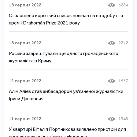
18 серпня 2022
3284
Оголошено короткий список номінантів на здобуття
премії Drahomán Prize 2021 року
18 серпня 2022
2272
Росіяни заарештували ще одного громадянського
журналіста в Криму
12 серпня 2022
1530
Алім Алієв став амбасадором ув'язненої журналістки
Ірини Данілович
11 серпня 2022
1343
У квартирі Віталія Портникова виявлено пристрій для
прослуховування і запису інформації