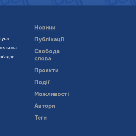
Новини
туса
Публікації
евельова
Свобода
онґадзе
слова
Проєкти
Події
Можливості
Автори
Теги