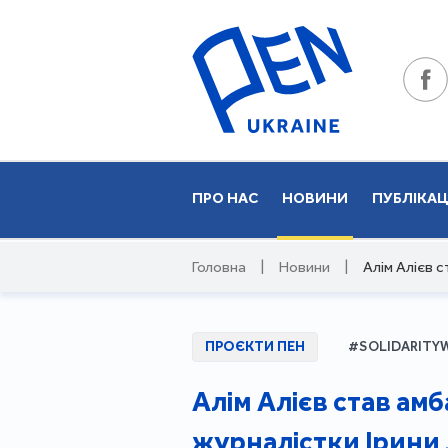
ПРО НАС
НОВИНИ
ПУБЛІКАЦ
Головна
|
Новини
|
Алім Алієв 
ПРОЄКТИ ПЕН
#SOLIDARITY
Алім Алієв став ам
журналістки Ірини