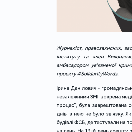
Журналіст, правозахисник, за
інституту та член Виконавч
амбасадором ув'язненої крим
проєкту #SolidarityWords.
Ірина Данілович - громадянськ
незалежними ЗМІ, зокрема меді
процес", була заарештована о
днів із нею не було зв’язку. Я
будівлі ФСБ, де тестували на п
на день. На 13-й день арешту 