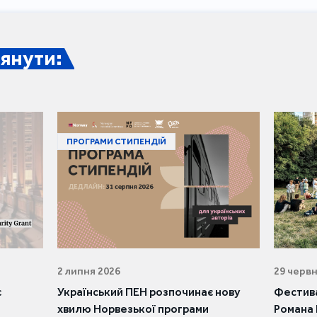
янути:
ПРОГРАМИ СТИПЕНДІЙ
2 липня 2026
29 червн
є
Український ПЕН розпочинає нову
Фестива
хвилю Норвезької програми
Романа 