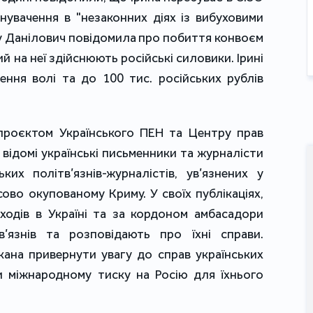
нувачення в "незаконних діях із вибуховими
ку Данілович повідомила про побиття конвоєм
й на неї здійснюють російські силовики. Ірині
ення волі та до 100 тис. російських рублів
проєктом Українського ПЕН та Центру прав
відомі українські письменники та журналісти
ких політв’язнів-журналістів, ув’язнених у
сово окупованому Криму. У своїх публікаціях,
заходів в Україні та за кордоном амбасадори
в’язнів та розповідають про їхні справи.
кана привернути увагу до справ українських
и міжнародному тиску на Росію для їхнього