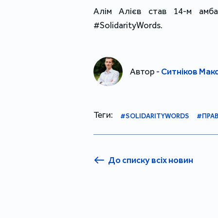
Алім Алієв став 14-м амба
#SolidarityWords.
Автор -
Ситніков Мак
Теги:
#SOLIDARITYWORDS
#ПРА
До списку всіх новин