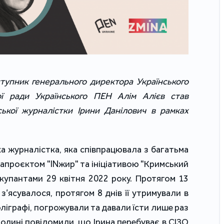
ступник генерального директора Українського
ої ради Українського ПЕН Алім Алієв став
ської журналістки Ірини Данілович в рамках
а журналістка, яка співпрацювала з багатьма
апроєктом "INжир" та ініціативою "Кримський
купантами 29 квітня 2022 року. Протягом 13
к з’ясувалося, протягом 8 днів її утримували в
оліграфі, погрожували та давали їсти лише раз
родині повідомили, що Ірина перебуває в СІЗО