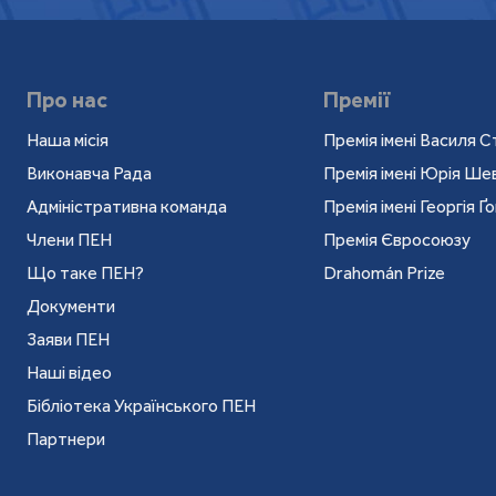
Про нас
Премії
Наша місія
Премія імені Василя С
Виконавча Рада
Премія імені Юрія Ш
Адміністративна команда
Премія імені Георгія Ґ
Члени ПЕН
Премія Євросоюзу
Що таке ПЕН?
Drahomán Prize
Документи
Заяви ПЕН
Наші відео
Бібліотека Українського ПЕН
Партнери