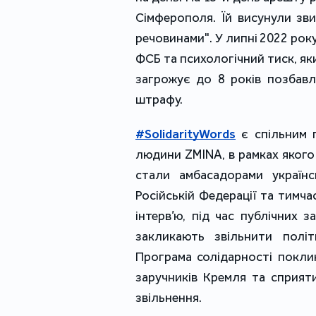
Сімферополя. Їй висунули зви
речовинами". У липні 2022 ро
ФСБ та психологічний тиск, яки
загрожує до 8 років позбавл
штрафу.
#SolidarityWords
є спільним 
людини ZMINA, в рамках якого 
стали амбасадорами українсь
Російській Федерації та тимча
інтерв’ю, під час публічних 
закликають звільнити політ
Програма солідарності покли
заручників Кремля та сприят
звільнення.