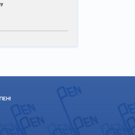
му
 ПЕН!