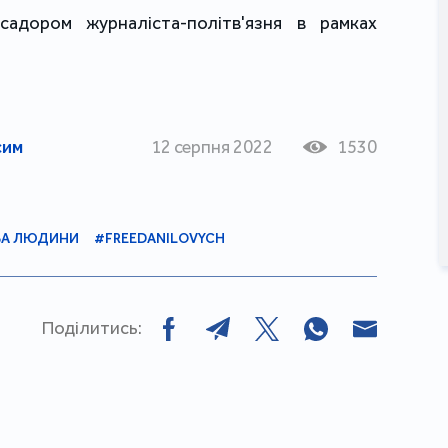
садором журналіста-політв'язня в рамках
сим
12 серпня 2022
1530
ВА ЛЮДИНИ
#FREEDANILOVYCH
Поділитись: