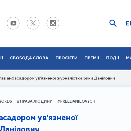
E
ІЇ
СВОБОДА СЛОВА
ПРОЄКТИ
ПРЕМІЇ
ПОДІЇ
М
став амбасадором ув'язненої журналістки Ірини Данілович
WORDS
#ПРАВА ЛЮДИНИ
#FREEDANILOVYCH
басадором ув'язненої
 Данілович