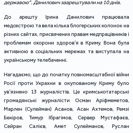
державою". Данилович заарештували на 10 днів.
До арешту Ірина Данилович працювала
медсестрою та вела кілька блогерських колонок на
різних сайтах, присвячених правам медпрацівників і
проблемам охорони здоров’я в Криму. Вона була
активною в соціальних мережах та виступала на
українському телебаченні.
Нагадаємо, що до початку повномасштабної війни
Росії проти Украхни в окупованому Криму було
ув’язнено 13 журналістів. Це кримськотатарські
громадянські журналісти Осман Аріфмеметов,
Марлен (Сулейман) Асанов, Асан Ахтемов, Ремзі
Бекіров, Тимур Ібрагімов, Сервер Мустафаєв,
Сейран Салієв, Амет Сулейманов, Руслан