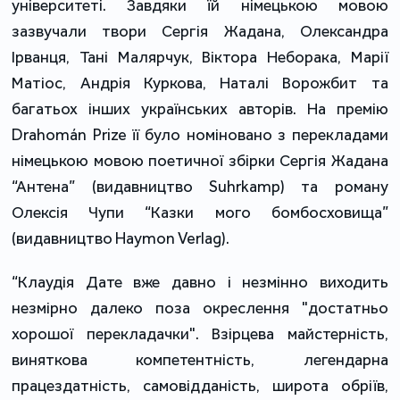
університеті. Завдяки їй німецькою мовою
зазвучали твори Сергія Жадана, Олександра
Ірванця, Тані Малярчук, Віктора Неборака, Марії
Матіос, Андрія Куркова, Наталі Ворожбит та
багатьох інших українських авторів. На премію
Drahomán Prize її було номіновано з перекладами
німецькою мовою поетичної збірки Сергія Жадана
“Антена” (видавництво Suhrkamp) та роману
Олексія Чупи “Казки мого бомбосховища”
(видавництво Haymon Verlag).
“Клаудія Дате вже давно і незмінно виходить
незмірно далеко поза окреслення "достатньо
хорошої перекладачки". Взірцева майстерність,
виняткова компетентність, легендарна
працездатність, самовідданість, широта обріїв,