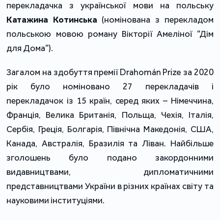
перекладачка з української мови на польську
Катажина Котинська
(номінована з перекладом
польською мовою роману Вікторії Амеліної “Дім
для Дома”).
Загалом на здобуття премії Drahomán Prize за 2020
рік було номіновано 27 перекладачів і
перекладачок із 15 країн, серед яких – Німеччина,
Франція, Велика Британія, Польща, Чехія, Італія,
Сербія, Греція, Болгарія, Північна Македонія, США,
Канада, Австралія, Бразилія та Ліван. Найбільше
зголошень було подано закордонними
видавництвами, дипломатичними
представництвами України в різних країнах світу та
науковими інституціями.