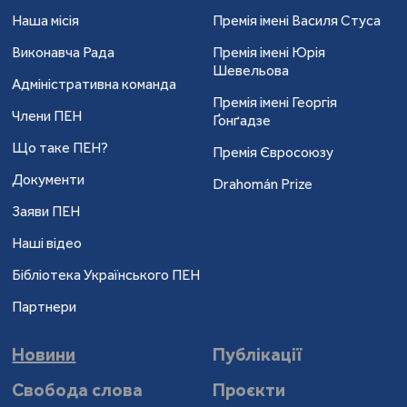
Наша місія
Премія імені Василя Стуса
Виконавча Рада
Премія імені Юрія
Шевельова
Адміністративна команда
Премія імені Георгія
Члени ПЕН
Ґонґадзе
Що таке ПЕН?
Премія Євросоюзу
Документи
Drahomán Prize
Заяви ПЕН
Наші відео
Бібліотека Українського ПЕН
Партнери
Новини
Публікації
Свобода слова
Проєкти