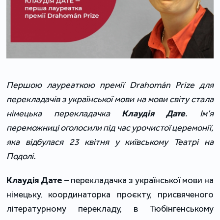
Першою лауреаткою премії Drahomán Prize для
перекладачів з української мови на мови світу стала
німецька перекладачка
Клаудія Дате
. Ім’я
переможниці оголосили під час урочистої церемонії,
яка відбулася 23 квітня у київському Театрі на
Подолі.
Клаудія Дате
– перекладачка з української мови на
німецьку, координаторка проєкту, присвяченого
літературному перекладу, в Тюбінгенському