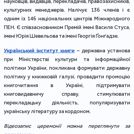
науковців, видавців, перекладачів, правозахисників,
культурних менеджерів. Налічує 136 членів і є
одним із 146 національних центрів Міжнародного
ПЕН. Є співзасновником Премій імені Василя Стуса,
імені Юрія Шевельова та імені Георгія Ґонґадзе.
Український інститут книги
– державна установа
при Міністерстві культури та інформаційної
політики України, покликана формувати державну
політику у книжковій галузі, провадити промоцію
книгочитання в Україні, підтримувати
книговидавничу справу, стимулювати
перекладацьку діяльність, популяризувати
українську літературу за кордоном.
Відеозапис церемонії можна переглянути за