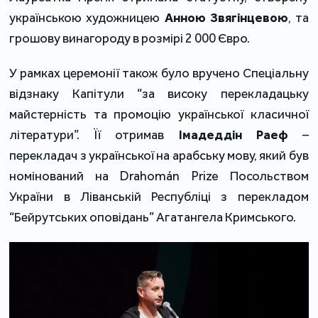
українською художницею
Анною Звягінцевою
, та
грошову винагороду в розмірі 2 000 Євро.
У рамках церемонії також було вручено Спеціальну
відзнаку Капітули “за високу перекладацьку
майстерність та промоцію української класичної
літератури”. Її отримав
Імадеддін Раеф
–
перекладач з української на арабську мову, який був
номінований на Drahomán Prize Посольством
України в Ліванській Республіці з перекладом
“Бейрутських оповідань” Агатангела Кримського.