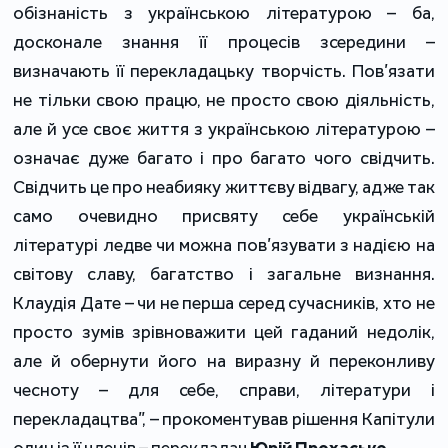
обізнаність з українською літературою – ба,
досконале знання її процесів зсередини –
визначають її перекладацьку творчість. Пов’язати
не тільки свою працю, не просто свою діяльність,
але й усе своє життя з українською літературою –
означає дуже багато і про багато чого свідчить.
Свідчить це про неабияку життєву відвагу, адже так
само очевидно присвяту себе українській
літературі ледве чи можна пов’язувати з надією на
світову славу, багатство і загальне визнання.
Клаудія Дате – чи не перша серед сучасників, хто не
просто зумів зрівноважити цей гаданий недолік,
але й обернути його на виразну й переконливу
чесноту – для себе, справи, літератури і
перекладацтва”, – прокоментував рішення Капітули
один із її членів – перекладач
Юрій Прохасько
.