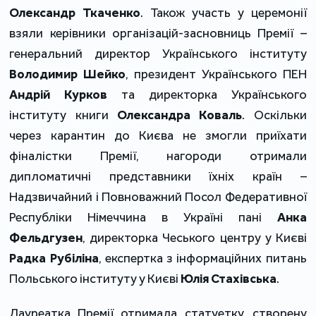
Олександр Ткаченко
. Також участь у церемонії
взяли керівники організацій-засновниць Премії –
генеральний директор Українського інституту
Володимир Шейко
, президент Українського ПЕН
Андрій Курков
та директорка Українського
інституту книги
Олександра Коваль
. Оскільки
через карантин до Києва не змогли приїхати
фіналістки Премії, нагороди отримали
дипломатичні представники їхніх країн –
Надзвичайний і Повноважний Посол Федеративної
Республіки Німеччина в
Україні
пані
Анка
Фельдгузен
, директорка Чеського центру у Києві
Радка Рубіліна
, експертка з інформаційних питань
Польського інституту у Києві
Юлія Стахівська
.
Лауреатка Премії отримала статуетку, створену