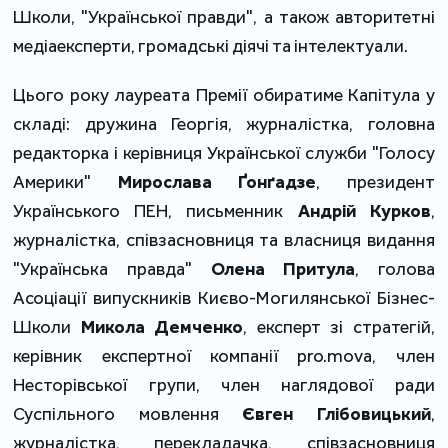
Школи, "Української правди", а також авторитетні
медіаексперти, громадські діячі та інтелектуали.
Цього року лауреата Премії обиратиме Капітула у
складі: дружина Георгія, журналістка,
головна
редакторка і керівниця Української служби "Голосу
Америки"
Мирослава Ґонґадзе
, президент
Українського ПЕН, письменник
Андрій Курков
,
журналістка, співзасновниця та власниця видання
"Українська правда"
Олена Притула
, голова
Асоціації випускників
Києво-Могилянської Бізнес-
Школи
Микола Демченко
,
експерт зі стратегій,
керівник експертної компанії pro.mova, член
Несторівської групи, член наглядової ради
Суспільного мовлення
Євген Глібовицький
,
журналістка, перекладачка, співзасновниця