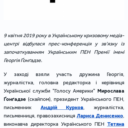
9 квітня 2019 року
в Українському кризовому медіа-
центрі відбулася прес-конференція у зв’язку із
започаткуванням
Українським ПЕН Премії імені
Георгія Ґонґадзе.
У заході взяли участь
дружина Георгія,
журналістка,
головна редакторка і керівниця
Української служби "Голосу Америки"
Мирослава
Ґонґадзе
(скайпом), президент Українського ПЕН,
письменник
Андрій Курков
, журналістка,
письменниця, правозахисниця
Лариса Денисенко
,
виконавча директорка Українського ПЕН
Тетяна