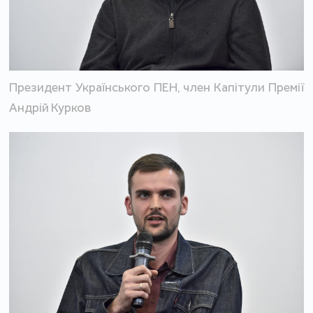
Президент Українського ПЕН, член Капітули Премії
Андрій Курков