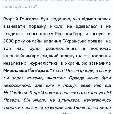
нові горизонти"
Георгій Ґонґадзе був людиною, яка відмовлялася
визнавати поразку, ніколи не здавалася і не
сходила зі свого шляху. Рішення Георгія заснувати
2000 року онлайн-видання "Українська правда" на
той час було революційним, а водночас
інноваційним кроком, який вплинув на становлення
незалежної журналістики в Україні. Як зазначила
Мирослава Ґонґадзе
: "
У світі Пост-Правди, в якому
ми зараз живемо, фінальна Правда може бути
недосяжною, але вже її пошук веде нас від
НеСвободи. Георгій поклав своє життя на пошук цієї
Правди. Він ніколи не зупинявся, намагаючись
творити нові сенси та форми для України, яка лише