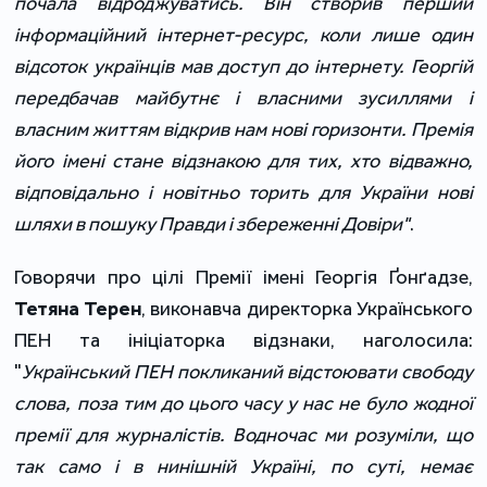
почала відроджуватись. Він створив перший
інформаційний інтернет-ресурс, коли лише один
відсоток українців мав доступ до інтернету. Георгій
передбачав майбутнє і власними зусиллями і
власним життям відкрив нам нові горизонти. Премія
його імені стане відзнакою для тих, хто відважно,
відповідально і новітньо торить для України нові
шляхи в пошуку Правди і збереженні Довіри"
.
Говорячи про цілі Премії імені Георгія Ґонґадзе,
Тетяна Терен
, виконавча директорка Українського
ПЕН та ініціаторка відзнаки, наголосила:
"
Український ПЕН покликаний відстоювати свободу
слова, поза тим до цього часу у нас не було жодної
премії для журналістів. Водночас ми розуміли, що
так само і в нинішній Україні, по суті, немає