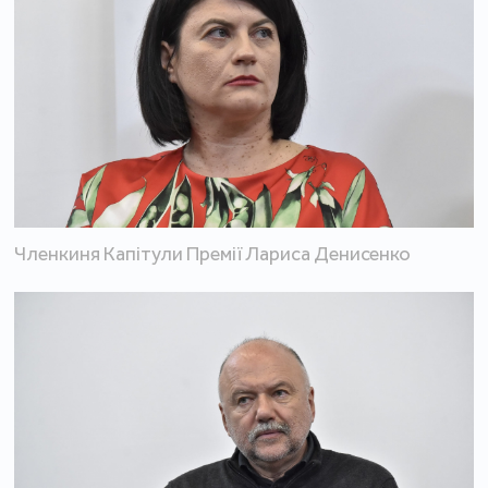
Членкиня Капітули Премії Лариса Денисенко