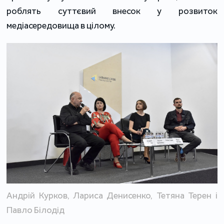
роблять суттєвий внесок у розвиток
медіасередовища в цілому.
Андрій Курков, Лариса Денисенко, Тетяна Терен і
Павло Білодід