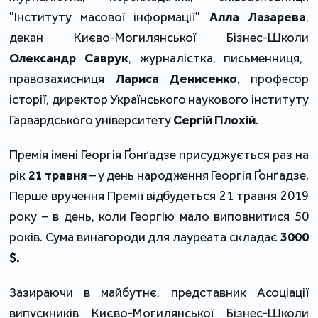
"Інституту масової інформації"
Алла Лазарева
,
декан Києво-Могилянської Бізнес-Школи
Олександр Саврук
,
журналістка, письменниця,
правозахисниця
Лариса Денисенко
,
професор
історії, директор Українського наукового інституту
Гарвардського університету
Сергій Плохій
.
Премія імені Георгія Ґонґадзе присуджується раз на
рік
21 травня
– у день народження Георгія Ґонґадзе.
Перше вручення Премії відбудеться 21 травня 2019
року – в день, коли Георгію мало виповнитися 50
років. Сума винагороди для лауреата складає
3000
$.
Зазираючи в майбутнє, представник Асоціації
випускників Києво-Могилянської Бізнес-Школи