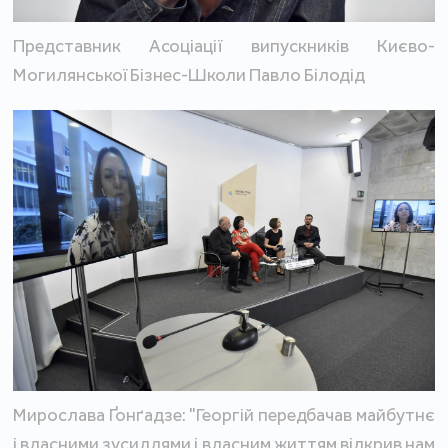
Представник Асоціації випускників Києво-
Могилянської Бізнес-Школи Павло Білодід
Мирослава Ґонґадзе: "Георгій передбачав майбутнє
і власними зусиллями і власним життям відкрив нам