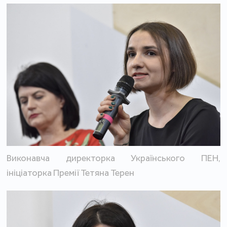
Виконавча директорка Українського ПЕН,
ініціаторка Премії Тетяна Терен