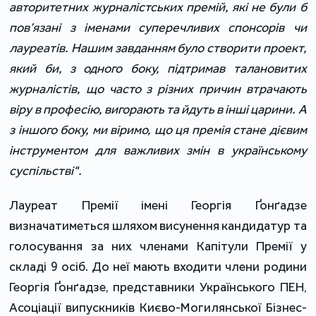
авторитетних журналістських премій, які не були б
пов’язані з іменами суперечливих спонсорів чи
лауреатів. Нашим завданням було створити проект,
який би, з одного боку, підтримав талановитих
журналістів, що часто з різних причин втрачають
віру в професію, вигорають та йдуть в інші царини. А
з іншого боку, ми віримо, що ця премія стане дієвим
інструментом для важливих змін в українському
суспільстві".
Лауреат Премії імені Георгія Ґонґадзе
визначатиметься шляхом висунення кандидатур та
голосування за них членами Капітули Премії у
складі 9 осіб. До неї мають входити члени родини
Георгія Ґонґадзе, представники Українського ПЕН,
Асоціації випускників Києво-Могилянської Бізнес-