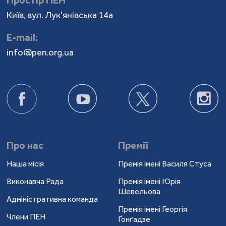
Простір ПЕН
Київ, вул. Лук'янівська 14а
Е-mail:
info@pen.org.ua
Про нас
Премії
Наша місія
Премія імені Василя Стуса
Виконавча Рада
Премія імені Юрія
Шевельова
Адміністративна команда
Премія імені Георгія
Члени ПЕН
Ґонґадзе