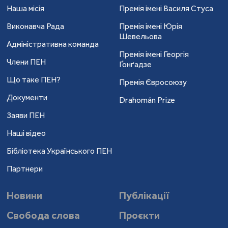
Наша місія
Премія імені Василя Стуса
Виконавча Рада
Премія імені Юрія
Шевельова
Адміністративна команда
Премія імені Георгія
Члени ПЕН
Ґонґадзе
Що таке ПЕН?
Премія Євросоюзу
Документи
Drahomán Prize
Заяви ПЕН
Наші відео
Бібліотека Українського ПЕН
Партнери
Новини
Публікації
Свобода слова
Проєкти