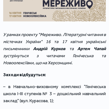
У рамках проекту "Мереживо. Літературні читання в
містечках України" 16 та 17 квітня українські
письменники
Андрій Курков
та
Артем Чапай
зустрінуться з читачами Генічеська та
Новоолексіївки, що на Херсонщині.
Заходи відбудуться:
– в Навчально-виховному комплексі "Генічеська
школа І-ІІІ ступенів № 3 – дошкільний навчальний
заклад" (вул. Курасова, 1);