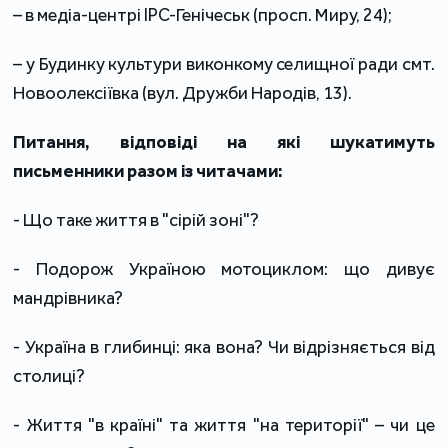
– в медіа-центрі IPC-Генічеськ (просп. Миру, 24);
– у Будинку культури виконкому селищної ради смт.
Новоолексіївка (вул. Дружби Народів, 13).
Питання, відповіді на які шукатимуть
письменники разом із читачами:
- Що таке життя в "сірій зоні"?
- Подорож Україною мотоциклом: що дивує
мандрівника?
- Україна в глибинці: яка вона? Чи відрізняється від
столиці?
- Життя "в країні" та життя "на території" – чи це