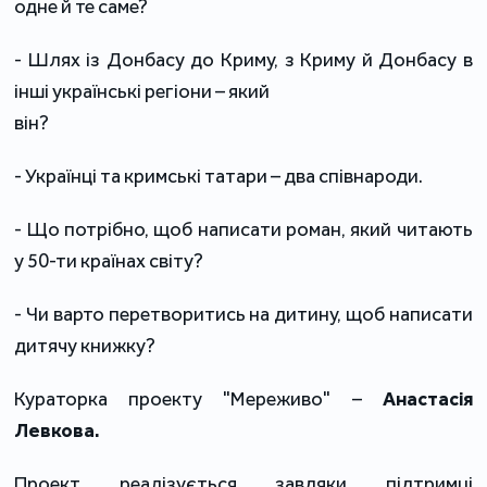
одне й те саме?
- Шлях із Донбасу до Криму, з Криму й Донбасу в
інші українські регіони – який
він?
- Українці та кримські татари – два співнароди.
- Що потрібно, щоб написати роман, який читають
у 50-ти країнах світу?
- Чи варто перетворитись на дитину, щоб написати
дитячу книжку?
Кураторка проекту "Мереживо" –
Анастасія
Левкова.
Проект реалізується завдяки підтримці