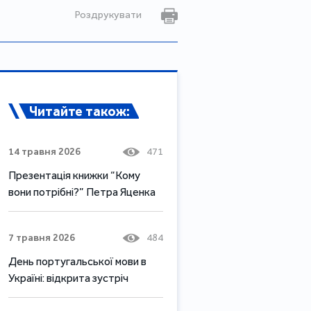
Роздрукувати
Читайте також:
14 травня 2026
471
Презентація книжки “Кому
вони потрібні?” Петра Яценка
7 травня 2026
484
День португальської мови в
Україні: відкрита зустріч