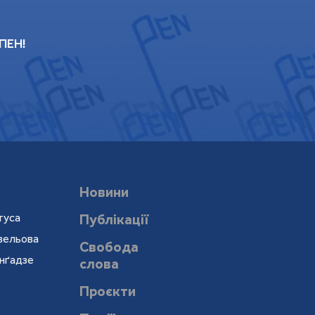
 ПЕН!
Новини
туса
Публікації
евельова
Свобода
онґадзе
слова
Проєкти