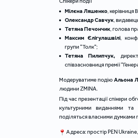
Спікери події
Мілєна Ляшенко
, керівниця 
Олександр Савчук
, видавец
Тетяна Печончик
, голова п
Максим Єлігулашвілі
, конф
групи "Толк";
Тетяна Пилипчук, 
дирек
співзасновниця премії "Генера
Модеруватиме подію 
Альона 
людини ZMINA.
Під час презентації спікери об
культурними виданнями та 
поділяться власними думками пр
 Адреса: простір PEN Ukraine