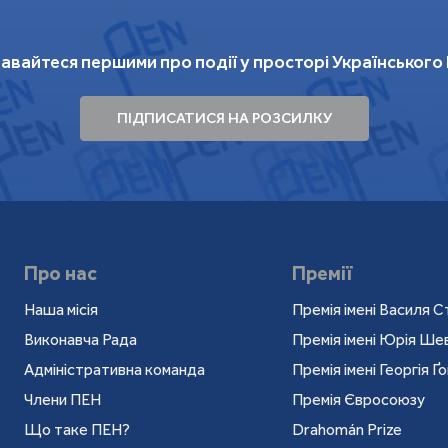
авайтеся першими про події у просторі Українського
ПІДПИСАТИСЯ НА РОЗСИЛКУ
Про нас
Премії
Наша місія
Премія імені Василя С
Виконавча Рада
Премія імені Юрія Ш
Адміністративна команда
Премія імені Георгія Ґ
Члени ПЕН
Премія Євросоюзу
Що таке ПЕН?
Drahomán Prize