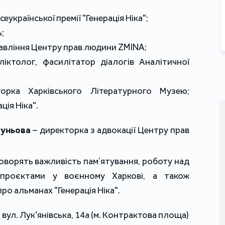
Всеукраїнської премії "Генерація Ніка";
ь;
равління Центру прав людини ZMINA;
ліктолог, фасилітатор діалогів Аналітичної 
торка Харківського Літературного Музею; 
ція Ніка".
Луньова
 – директорка з адвокації Центру прав 
говорять важливість памʼятування, роботу над 
проєктами у воєнному Харкові, а також 
о альманах "Генерація Ніка". 
, вул. Лук’янівська, 14а (м. Контрактова площа)