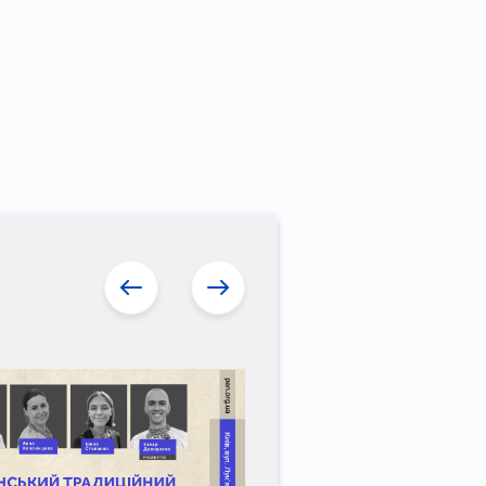
13 червня 2026
"Мій Маріуполь": Літерат
музичний квартирник