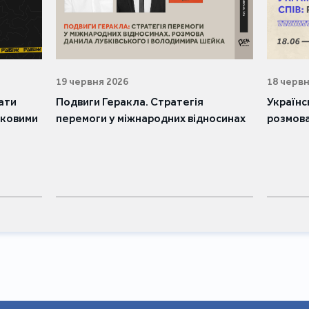
19 червня 2026
18 червн
лати
Подвиги Геракла. Стратегія
Українс
ськовими
перемоги у міжнародних відносинах
розмова