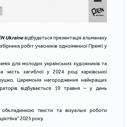
EN Ukraine
 відбудеться презентація альманаху 
збірника робіт учасників одноіменної Премії у 
ремія для молодих українських художників та 
на честь загиблої у 2024 році харківської 
жушко. Церемонія нагородження найкращих 
раторів відбувається 19 травня – у день 
 обкладинкою тексти та візуальні роботи 
ція Ніка" 2025 року.