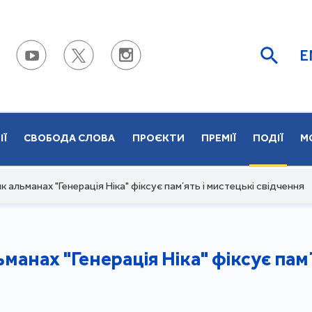
E
ІЇ
СВОБОДА СЛОВА
ПРОЄКТИ
ПРЕМІЇ
ПОДІЇ
М
к альманах "Генерація Ніка" фіксує памʼять і мистецькі свідчення
манах "Генерація Ніка" фіксує памʼ