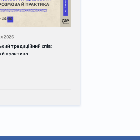
я 2026
ький традиційний спів:
 й практика