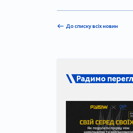
До списку всіх новин
Радимо перегл