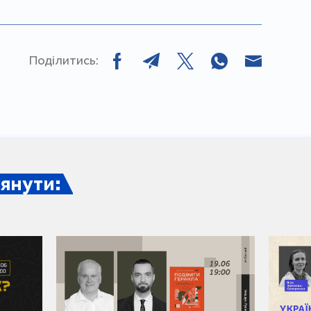
Поділитись:
янути: