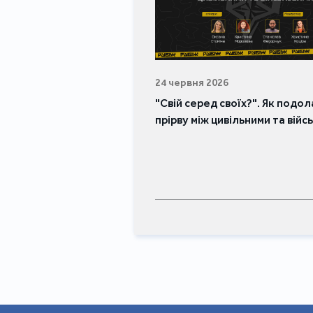
24 червня 2026
"Свій серед своїх?". Як подо
прірву між цивільними та вій