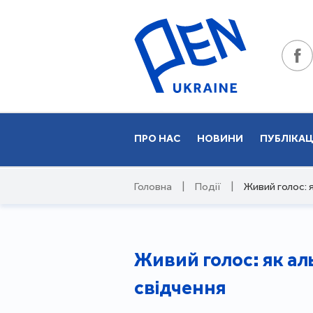
ПРО НАС
НОВИНИ
ПУБЛІКАЦ
Головна
|
Події
|
Живий голос: я
Живий голос: як аль
свідчення