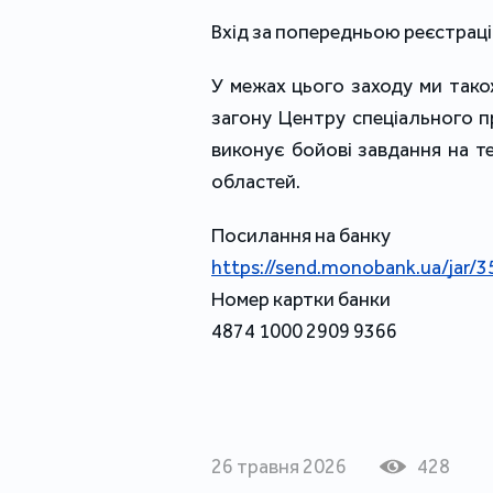
Вхід за попередньою реєстраці
У межах цього заходу ми тако
загону Центру спеціального пр
виконує бойові завдання на те
областей.
Посилання на банку
https://send.monobank.ua/jar
Номер картки банки
4874 1000 2909 9366
26 травня 2026
428