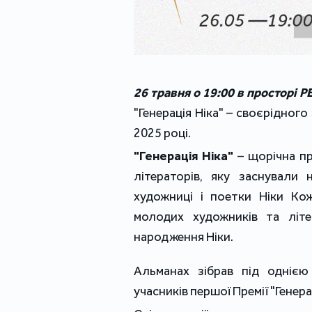
26 травня о 19:00 в просторі P
"Генерація Ніка" – своєрідного 
2025 році.
"Генерація Ніка"
 – щорічна п
літераторів, яку заснували 
художниці і поетки Ніки Ко
молодих художників та літе
народження Ніки. 
Альманах зібрав під однією
учасників першої Премії "Генера