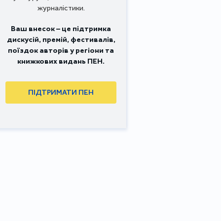
журналістики.
Ваш внесок – це підтримка
дискусій, премій, фестивалів,
поїздок авторів у регіони та
книжкових видань ПЕН.
ПІДТРИМАТИ ПЕН