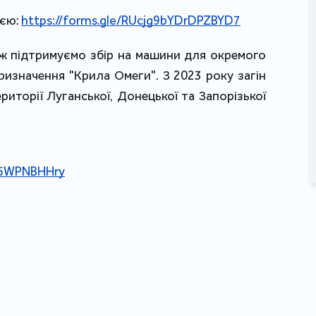
єю: 
https://forms.gle/RUcjg9bYDrDPZBYD7
ж підтримуємо збір на машини для окремого 
изначення "Крила Омеги". З 2023 року загін 
риторії Луганської, Донецької та Запорізької 
/35WPNBHHry