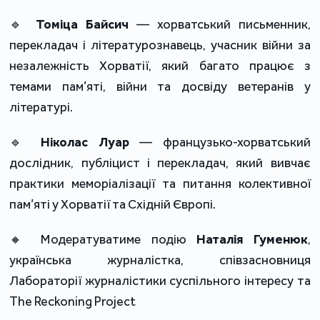
🔹 
Томіца Байсич
 — хорватський письменник, 
перекладач і літературознавець, учасник війни за 
незалежність Хорватії, який багато працює з 
темами пам’яті, війни та досвіду ветеранів у 
літературі.
🔹 
Ніколас Луар
 — французько-хорватський 
дослідник, публіцист і перекладач, який вивчає 
практики меморіалізації та питання колективної 
пам’яті у Хорватії та Східній Європі.
🔸 Модератуватиме подію 
Наталія Гуменюк
, 
українська журналістка, співзасновниця 
Лабораторії журналістики суспільного інтересу та 
The Reckoning Project