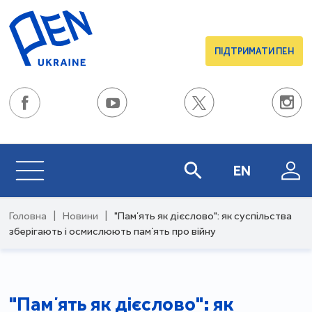
ПІДТРИМАТИ ПЕН
EN
Головна
|
Новини
|
"Памʼять як дієслово": як суспільства
зберігають і осмислюють памʼять про війну
"Памʼять як дієслово": як