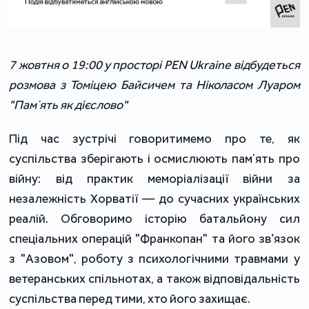
7 жовтня о 19:00 у просторі PEN Ukraine
відбудеться 
розмова з Томіцею Байсичем та Ніколасом Луаром 
"Памʼять як дієслово"
Під час зустрічі говоритимемо про те, як 
суспільства зберігають і осмислюють памʼять про 
війну: від практик меморіалізації війни за 
незалежність Хорватії — до сучасних українських 
реалій. Обговоримо історію батальйону сил 
спеціальних операцій "Франкопан" та його зв’язок 
з "Азовом", роботу з психологічними травмами у 
ветеранських спільнотах, а також відповідальність 
суспільства перед тими, хто його захищає.