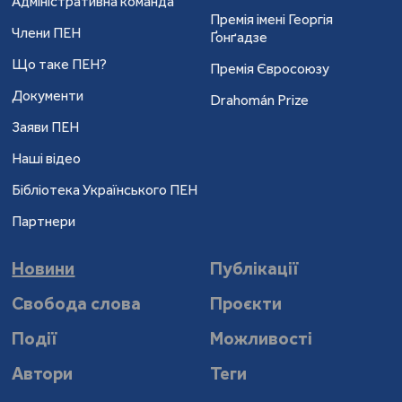
Адміністративна команда
Премія імені Георгія
Члени ПЕН
Ґонґадзе
Що таке ПЕН?
Премія Євросоюзу
Документи
Drahomán Prize
Заяви ПЕН
Наші відео
Бібліотека Українського ПЕН
Партнери
Новини
Публікації
Свобода слова
Проєкти
Події
Можливості
Автори
Теги