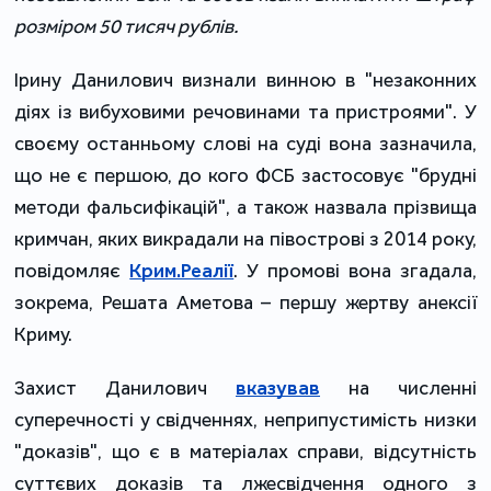
розміром 50 тисяч рублів.
Ірину Данилович визнали винною в "незаконних
діях із вибуховими речовинами та пристроями". У
своєму останньому слові на суді вона зазначила,
що не є першою, до кого ФСБ застосовує "брудні
методи фальсифікацій", а також назвала прізвища
кримчан, яких викрадали на півострові з 2014 року,
повідомляє
Крим.Реалії
. У промові вона згадала,
зокрема, Решата Аметова – першу жертву анексії
Криму.
Захист Данилович
вказував
на численні
суперечності у свідченнях, неприпустимість низки
"доказів", що є в матеріалах справи, відсутність
суттєвих доказів та лжесвідчення одного з