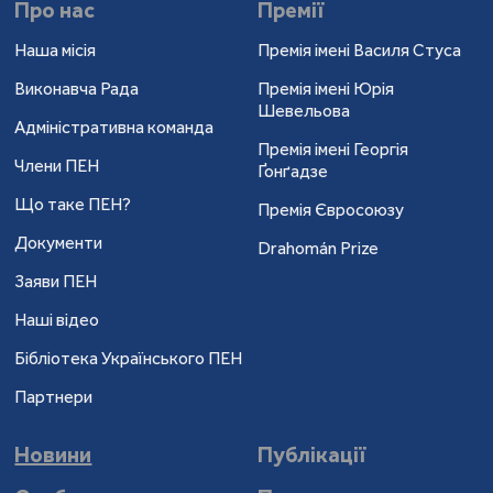
Про нас
Премії
Наша місія
Премія імені Василя Стуса
Виконавча Рада
Премія імені Юрія
Шевельова
Адміністративна команда
Премія імені Георгія
Члени ПЕН
Ґонґадзе
Що таке ПЕН?
Премія Євросоюзу
Документи
Drahomán Prize
Заяви ПЕН
Наші відео
Бібліотека Українського ПЕН
Партнери
Новини
Публікації