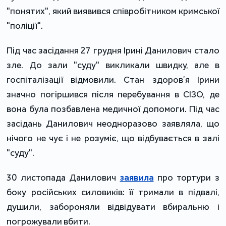
"понятих", який виявився співробітником кримської
"поліції".
Під час засідання 27 грудня Ірині Данилович стало
зле. До зали "суду" викликали швидку, але в
госпіталізації відмовили. Стан здоровʼя Ірини
значно погіршився після перебування в СІЗО, де
вона була позбавлена медичної допомоги. Під час
засідань Данилович неодноразово заявляла, що
нічого не чує і не розуміє, що відбувається в залі
"суду".
30 листопада Данилович
заявила
про тортури з
боку російських силовиків: її тримали в підвалі,
душили, забороняли відвідувати вбиральню і
погрожували вбити.