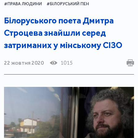
#ПРАВА ЛЮДИНИ
#БІЛОРУСЬКИЙ ПЕН
Білоруського поета Дмитра
Строцева знайшли серед
затриманих у мінському СІЗО
22 жовтня 2020
1015