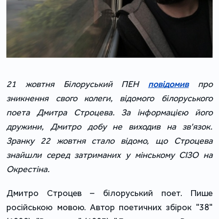
21 жовтня Білоруський ПЕН
повідомив
про
зникнення свого колеги, відомого білоруського
поета Дмитра Строцева. За інформацією його
дружини, Дмитро добу не виходив на зв'язок.
Зранку 22 жовтня стало відомо, що Строцева
знайшли серед затриманих у мінському СІЗО на
Окрестіна.
Дмитро Строцев – білоруський поет. Пише
російською мовою. Автор поетичних збірок "38"