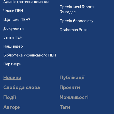
Адміністративна команда
Премія імені Георгія
Члени ПЕН
Ґонґадзе
Що таке ПЕН?
Премія Євросоюзу
Документи
Drahomán Prize
Заяви ПЕН
Наші відео
Бібліотека Українського ПЕН
Партнери
Новини
Публікації
Свобода слова
Проєкти
Події
Можливості
Автори
Теги