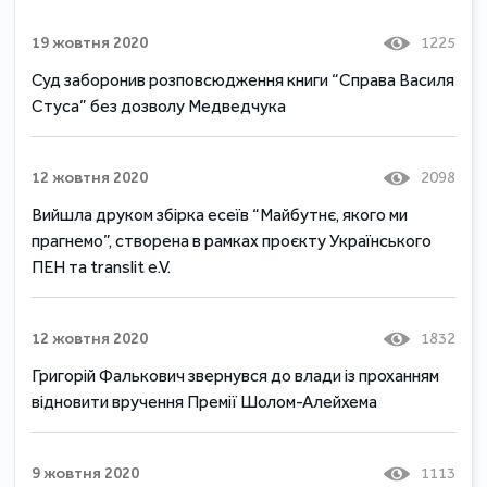
19 жовтня 2020
1225
Суд заборонив розповсюдження книги “Справа Василя
Стуса” без дозволу Медведчука
12 жовтня 2020
2098
Вийшла друком збірка есеїв “Майбутнє, якого ми
прагнемо”, створена в рамках проєкту Українського
ПЕН та translit e.V.
12 жовтня 2020
1832
Григорій Фалькович звернувся до влади із проханням
відновити вручення Премії Шолом-Алейхема
9 жовтня 2020
1113