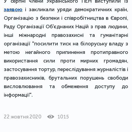
У серпні члени Українського ПЕН виступили із
заявою
і закликали уряди демократичних країн,
Організацію з безпеки і співробітництва в Європі,
Раду Організації Об’єднаних Націй з прав людини,
інші міжнародні правозахисні та гуманітарні
організації "посилити тиск на білоруську владу з
метою негайного припинення протиправного
використання сили проти мирних громадян,
застосування тортур, переслідування журналістів і
правозахисників, брутальних порушень свободи
висловлювання та обмеження доступу до
інформації".
22 жовтня 2020
1015