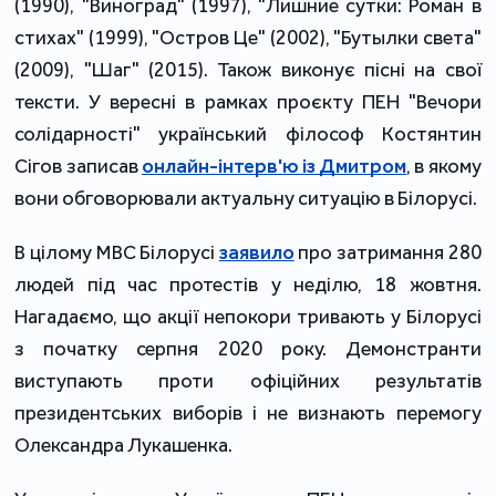
(1990), "Виноград" (1997), "Лишние сутки: Роман в
стихах" (1999), "Остров Це" (2002), "Бутылки света"
(2009), "Шаг" (2015). Також виконує пісні на свої
тексти. У вересні в рамках проєкту ПЕН "Вечори
солідарності" український філософ Костянтин
Сігов записав
онлайн-інтерв'ю із Дмитром
, в якому
вони обговорювали актуальну ситуацію в Білорусі.
В цілому МВС Білорусі
заявило
про затримання 280
людей під час протестів у неділю, 18 жовтня.
Нагадаємо, що акції непокори тривають у Білорусі
з початку серпня 2020 року. Демонстранти
виступають проти офіційних результатів
президентських виборів і не визнають перемогу
Олександра Лукашенка.