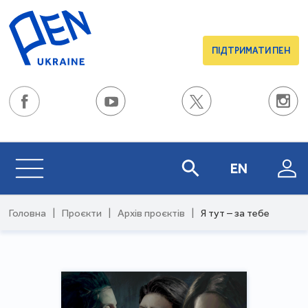
ПІДТРИМАТИ ПЕН
EN
Головна
|
Проєкти
|
Архів проєктів
|
Я тут – за тебе