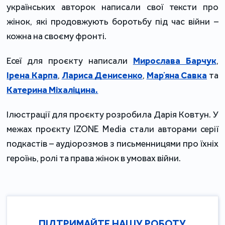
українських авторок написали свої тексти про
жінок, які продовжують боротьбу під час війни –
кожна на своєму фронті.
Есеї для проєкту написали
Мирослава Барчук
,
Ірена Карпа
,
Лариса Денисенко
,
Марʼяна Савка
та
Катерина Міхаліцина.
Ілюстрації для проєкту розробила Дарія Ковтун. У
межах проєкту IZONE Media стали авторами серії
подкастів – аудіорозмов з письменницями про їхніх
героїнь, ролі та права жінок в умовах війни.
ПІДТРИМАЙТЕ НАШУ РОБОТУ