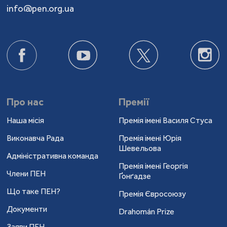
info@pen.org.ua
Про нас
Премії
Наша місія
Премія імені Василя Стуса
Виконавча Рада
Премія імені Юрія
Шевельова
Адміністративна команда
Премія імені Георгія
Члени ПЕН
Ґонґадзе
Що таке ПЕН?
Премія Євросоюзу
Документи
Drahomán Prize
Заяви ПЕН