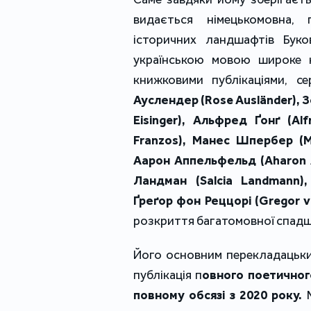
видається німецькомовна, 
історичних ландшафтів Бук
українською мовою широке к
книжковими публікаціями, с
Ауслендер (Rose Ausländer),
Eisinger), Альфред Ґонґ (Al
Franzos), Манес Шпербер (M
Аарон Аппельфельд (Aharon A
Ландман (Salcia Landmann)
Ґреґор фон Реццорі (Gregor v
розкриття багатомовної спадщи
Його основним перекладацьки
публікація п
овного поетичног
повному обсязі з 2020 року.