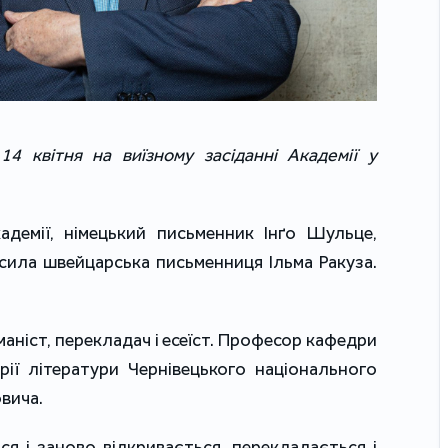
14 квітня на виїзному засіданні Академії у
демії, німецький письменник Інґо Шульце,
сила швейцарська письменниця Ільма Ракуза.
маніст, перекладач і есеїст. Професор кафедри
рії літератури Чернівецького національного
овича.
ся і заново відкривається, перекладається і