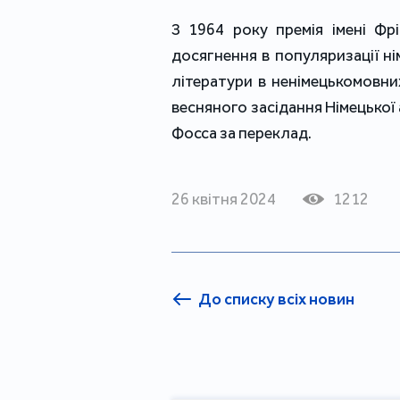
З 1964 року премія імені Фр
досягнення в популяризації ні
літератури в ненімецькомовних
весняного засідання Німецької 
Фосса за переклад.
26 квітня 2024
1212
До списку всіх новин