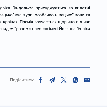
ідріха Ґундольфа присуджується за видатні
мецької культури, особливо німецької мови та
 країнах. Премія вручається щорічно під час
академії разом з премією імені Йоганна Генріха
Поділитись: