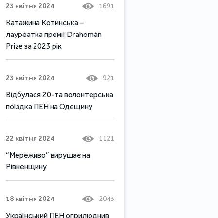
23 квітня 2024
1691
Катажина Котинська –
лауреатка премії Drahomán
Prize за 2023 рік
23 квітня 2024
921
Відбулася 20-та волонтерська
поїздка ПЕН на Одещину
22 квітня 2024
1121
“Мереживо” вирушає на
Рівненщину
18 квітня 2024
2043
Український ПЕН оприлюднив