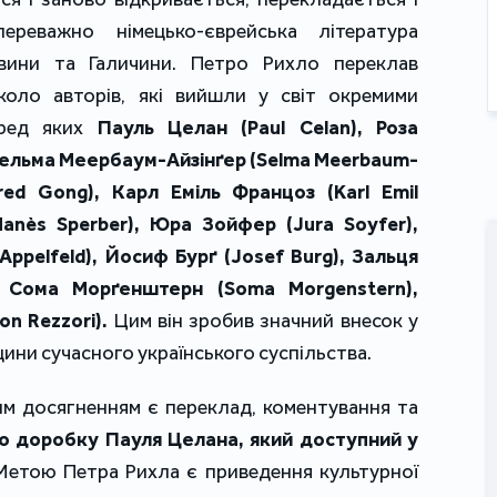
переважно німецько-єврейська література
овини та Галичини. Петро Рихло переклав
оло авторів, які вийшли у світ окремими
еред яких
Пауль Целан (Paul Celan), Роза
 Зельма Меербаум-Айзінґер (Selma Meerbaum-
fred Gong), Карл Еміль Францоз (Karl Emil
аnès Sperber), Юра Зойфер (Jura Soyfer),
ppelfeld), Йосиф Бурґ (Josef Burg), Зальця
, Сома Морґенштерн (Soma Morgenstern),
on Rezzori).
Цим він зробив значний внесок у
ни сучасного українського суспільства.
м досягненням є переклад, коментування та
о доробку Пауля Целана, який доступний у
Метою Петра Рихла є приведення культурної