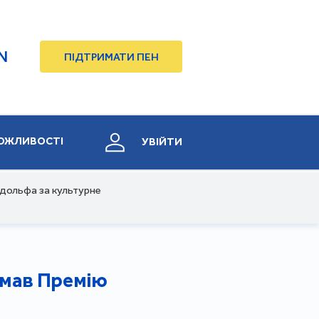
N
ПІДТРИМАТИ ПЕН
ОЖЛИВОСТІ
УВІЙТИ
ндольфа за культурне
имав Премію