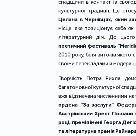
спадщини в контакт із сьогод
культурної традиції. Це стос
Целана в Чернівцях, який зас
місце, яке позиціонує себе як
літературний дім. До цьог
поетичний фестиваль "Meridi
2010 року, біля витоків якого 
своїми перекладами й модераці
Творчість Петра Рихла дем
багатомовної культурної спадщ
вже відзначена численними на
ордена "За заслуги" Федера
Австрійський Хрест Пошани з
році, премія імені Ґеорґа Дег
та літературна премія Райнера