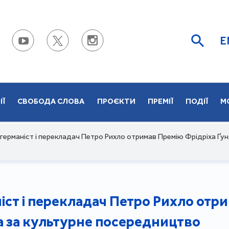
E
ІЇ
СВОБОДА СЛОВА
ПРОЄКТИ
ПРЕМІЇ
ПОДІЇ
М
 германіст і перекладач Петро Рихло отримав Премію Фрідріха Ґу
іст і перекладач Петро Рихло отр
а за культурне посередництво