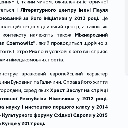
енням і, таким чином, оживлення історичної
ується і
Літературного центру імені Пауля
нований за його ініціативи у 2013 році.
Це
 колекційно-дослідницький центр, а також як
о контексту належить також
Міжнародний
an Czernowitz",
який проводиться щорічно з
стоїть Петро Рихло й успіхові якого він сприяє
ями німецькомовних поетів.
онструє зразковий європейський характер
ини Буковини та Галичини. Справа його життя
городами, серед яких
Хрест Заслуг на стрічці
тивної Республіки Німеччина у 2012 році,
а науку і мистецтво першого класу у 2014
іо Культурного форуму Східної Європи у 2015
 Кунце у 2017 році.