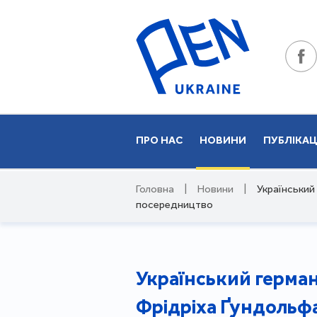
ПРО НАС
НОВИНИ
ПУБЛІКАЦ
Головна
|
Новини
|
Український
посередництво
Український герман
Фрідріха Ґундольф