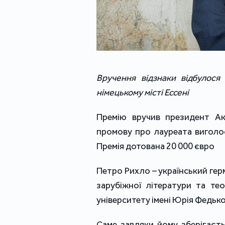
Вручення відзнаки відбулося 
німецькому місті Ессені
Премію вручив президент Ака
промову про лауреата виголо
Премія дотована 20 000 євро
Петро Рихло – український гер
зарубіжної літератури та тео
університету імені Юрія Федьк
Саме завдяки йому зберігаєть