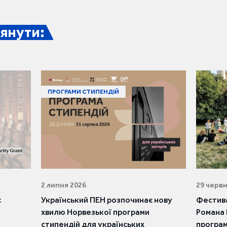
янути:
ПРОГРАМИ СТИПЕНДІЙ
2 липня 2026
29 червн
є
Український ПЕН розпочинає нову
Фестива
хвилю Норвезької програми
Романа 
стипендій для українських
програ