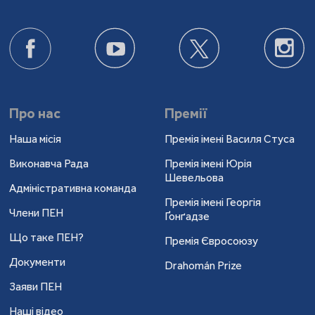
Про нас
Премії
Наша місія
Премія імені Василя Стуса
Виконавча Рада
Премія імені Юрія
Шевельова
Адміністративна команда
Премія імені Георгія
Члени ПЕН
Ґонґадзе
Що таке ПЕН?
Премія Євросоюзу
Документи
Drahomán Prize
Заяви ПЕН
Наші відео