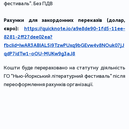
фестиваль". Без ПДВ
Рахунки для закордонних переказів (долар,
євро):
https://quicknote.io/a9e8de90-1fd5-11ee-
8281-2ff27dee02ea?
fbclid=IwAR3ABIAL5i9TzwPUxq9bGEvw4v8NOuk07jJ
qdP7idTw1-oOU-MUKw9g3aJ8
Кошти буде перераховано на статутну діяльність
ГО "Нью-Йоркський літературний фестиваль" після
переоформлення рахунків організації.