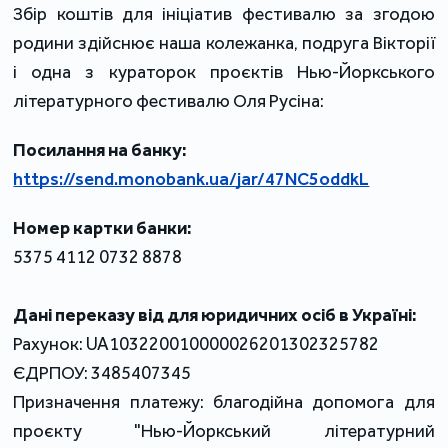
Збір коштів для ініціатив фестивалю за згодою
родини здійснює наша колежанка, подруга Вікторії
і одна з кураторок проєктів Нью-Йоркського
літературного фестивалю Оля Русіна:
Посилання на банку:
https://send.monobank.ua/jar/47NC5oddkL
Номер картки банки:
5375 4112 0732 8878
Дані переказу від для юридичних осіб в Україні:
Рахунок: UA103220010000026201302325782
ЄДРПОУ: 3485407345
Призначення платежу: благодійна допомога для
проєкту "Нью-Йоркський літературний