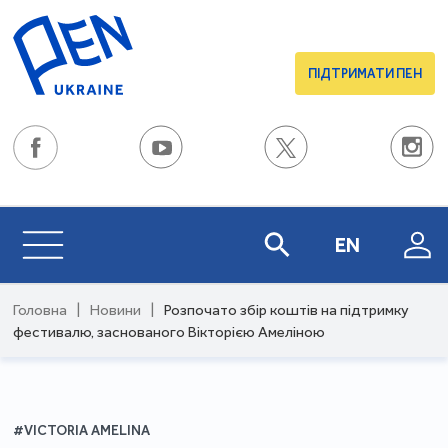
ПІДТРИМАТИ ПЕН
EN
Головна
|
Новини
|
Розпочато збір коштів на підтримку
фестивалю, заснованого Вікторією Амеліною
#VICTORIA AMELINA