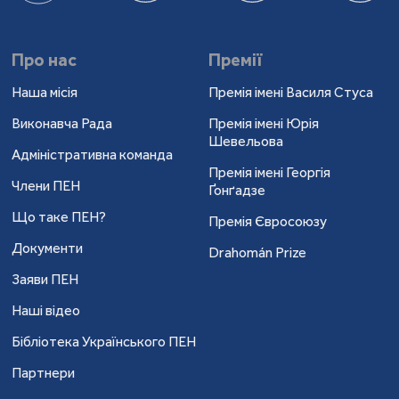
Про нас
Премії
Наша місія
Премія імені Василя Стуса
Виконавча Рада
Премія імені Юрія
Шевельова
Адміністративна команда
Премія імені Георгія
Члени ПЕН
Ґонґадзе
Що таке ПЕН?
Премія Євросоюзу
Документи
Drahomán Prize
Заяви ПЕН
Наші відео
Бібліотека Українського ПЕН
Партнери