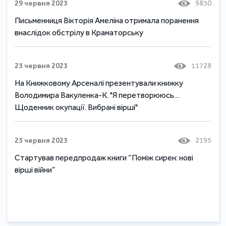
29 червня 2023
9830
Письменниця Вікторія Амеліна отримала поранення
внаслідок обстрілу в Краматорську
23 червня 2023
11728
На Книжковому Арсеналі презентували книжку
Володимира Вакуленка-К. "Я перетворююсь…
Щоденник окупації. Вибрані вірші"
23 червня 2023
2195
Стартував передпродаж книги “Поміж сирен: нові
вірші війни”