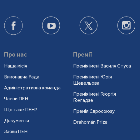
Про нас
Премії
Наша місія
Премія імені Василя Стуса
Виконавча Рада
Премія імені Юрія
Шевельова
Адміністративна команда
Премія імені Георгія
Члени ПЕН
Ґонґадзе
Що таке ПЕН?
Премія Євросоюзу
Документи
Drahomán Prize
Заяви ПЕН