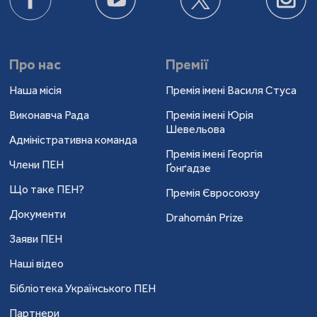
Про нас
Премії
Наша місія
Премія імені Василя Стуса
Виконавча Рада
Премія імені Юрія
Шевельова
Адміністративна команда
Премія імені Георгія
Члени ПЕН
Ґонґадзе
Що таке ПЕН?
Премія Євросоюзу
Документи
Drahomán Prize
Заяви ПЕН
Наші відео
Бібліотека Українського ПЕН
Партнери