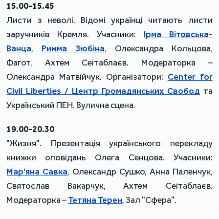
15.00-15.45
Листи з неволі. Відомі українці читають листи
заручників Кремля. Учасники:
Ірма Вітовська-
Ванца
,
Римма Зюбіна
, Олександра Кольцова,
Фагот, Ахтем Сеітаблаєв. Модераторка –
Олександра Матвійчук. Організатори:
Center for
Civil Liberties / Центр Громадянських Свобод
та
Український ПЕН. Вулична сцена.
19.00-20.30
"Жизня". Презентація українського перекладу
книжки оповідань Олега Сенцова. Учасники:
Мар'яна Савка
, Олександр Сушко, Анна Паленчук,
Святослав Вакарчук, Ахтем Сеітаблаєв.
Модераторка –
Тетяна Терен
. Зал "Сфера".