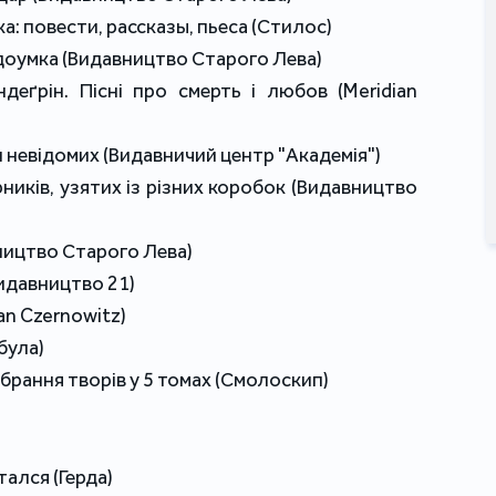
а: повести, рассказы, пьеса (Стилос)
едоумка (Видавництво Старого Лева)
деґрін. Пісні про смерть і любов (Meridian
и невідомих (Видавничий центр "Академія")
ірників, узятих із різних коробок (Видавництво
ництво Старого Лева)
Видавництво 21)
ian Czernowitz)
була)
брання творів у 5 томах (Смолоскип)
тался (Герда)