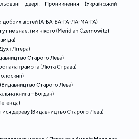
ьовані двері. Проникнення (Український
о добрих вістей (А-БА-БА-ГА-ЛА-МА-ГА)
ут не знає, і ми нікого (Meridian Czernowitz)
раміда)
Дух і Літера)
идавництво Старого Лева)
Пропала грамота (Люта Справа)
молоскип)
а (Видавництво Старого Лева)
альна книга – Богдан)
Легенда)
тися дереву (Видавництво Старого Лева)