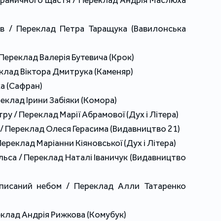
 граничного щастя / Переклад Андрія Маслюха
ів / Переклад Петра Таращука (Вавилонська
/ Переклад Валерія Бутевича (Крок)
реклад Віктора Дмитрука (Каменяр)
ка (Сафран)
реклад Ірини Забіяки (Комора)
ру / Переклад Марії Абрамової (Дух і Літера)
 / Переклад Олеся Герасима (Видавництво 21)
Переклад Маріанни Кіяновської (Дух і Літера)
ольса / Переклад Наталі Іваничук (Видавництво
описаний небом / Переклад Алли Татаренко
реклад Андрія Рижкова (Комубук)