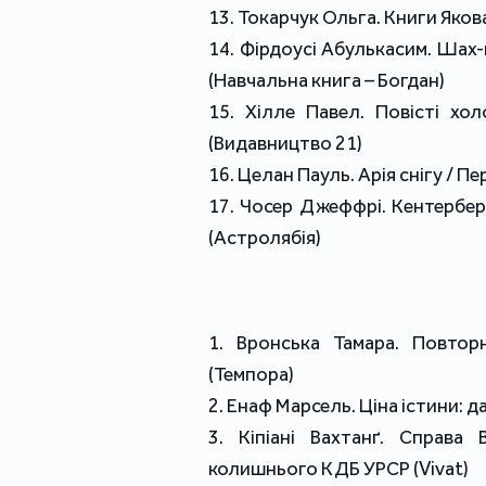
13. Токарчук Ольга. Книги Яко
14. Фірдоусі Абулькасим. Шах-
(Навчальна книга – Богдан)
15. Хілле Павел. Повісті хо
(Видавництво 21)
16. Целан Пауль. Арія снігу / 
17. Чосер Джеффрі. Кентербер
(Астролябія)
1. Вронська Тамара. Повторн
(Темпора)
2. Енаф Марсель. Ціна істини: да
3. Кіпіані Вахтанґ. Справа 
колишнього КДБ УРСР (Vivat)