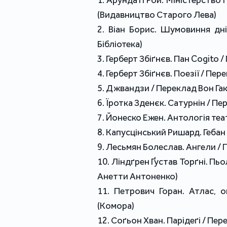
1. Арундаті Рой. Міністерство
(Видавництво Старого Лева)
2. Віан Борис. Шумовиння дн
Бібліотека)
3. Герберт Збіґнєв. Пан Cogito 
4. Герберт Збіґнєв. Поезії / Пе
5. Джвандзи / Переклад Вон Га
6. Їротка Зденєк. Сатурнін / Пе
7. Йонеско Ежен. Антологія теат
8. Капусцінський Ришард. Гебан
9. Лесьмян Болеслав. Ангели / 
10. Ліндґрен Ґустав Торґні. Пь
Анетти Антоненко)
11. Петрович Горан. Атлас, 
(Комора)
12. Соґьон Хван. Парідеґі / Пе