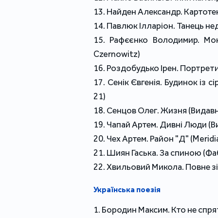
13. Найден Александр. Картотек
14. Павлюк Ілларіон. Танець н
15. Рафєєнко Володимир. Мон
Czernowitz)
16. Роздобудько Ірен. Портрет
17. Сенік Євгенія. Будинок із с
21)
18. Сенцов Олег. Жизня (Видав
19. Чапай Артем. Дивні Люди (
20. Чех Артем. Район "Д" (Merid
21. Шиян Гаська. За спиною (Фа
22. Хвильовий Микола. Повне зі
Українська поезія
1. Бородин Максим. Кто не спря