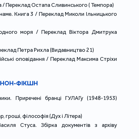
ва / Переклад Остапа Сливинського ( Темпора)
наме. Книга 3 / Переклад Миколи Ільницького
лодного моря / Переклад Віктора Дмитрука
Переклад Петра Рихла (Видавництво 21)
ійські оповідання / Переклад Максима Стріхи
НОН-ФІКШН
ики. Приречені бранці ГУЛАГу (1948-1953)
р, гроші, філософія (Дух і Літера)
Василя Стуса. Збірка документів з архіву