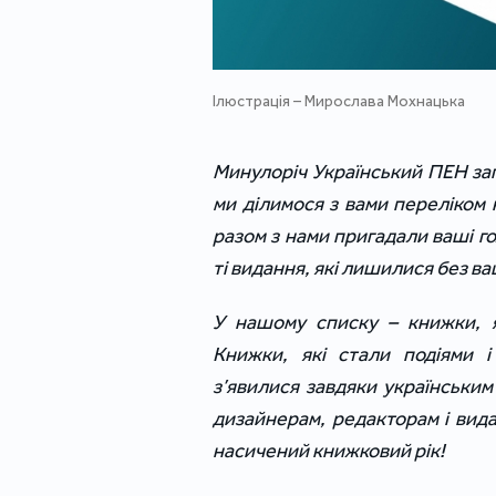
Ілюстрація – Мирослава Мохнацька
Минулоріч Український ПЕН зап
ми ділимося з вами переліком
разом з нами пригадали ваші г
ті видання, які лишилися без ва
У нашому списку – книжки, я
Книжки, які стали подіями і
з’явилися завдяки українськи
дизайнерам, редакторам і вида
насичений книжковий рік!