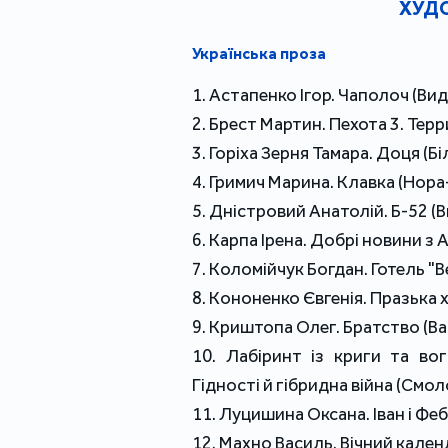
ХУДО
Українська проза
1. Астапенко Ігор. Чаполоч (В
2. Брест Мартин. Пехота 3. Тер
3. Горіха Зерня Тамара. Доця (Бі
4. Гримич Марина. Клавка (Нора
5. Дністровий Анатолій. Б-52 (
6. Карпа Ірена. Добрі новини з
7. Коломійчук Богдан. Готель "
8. Кононенко Євгенія. Празька
9. Криштопа Олег. Братство (Ва
10. Лабіринт із криги та во
Гідності й гібридна війна (Смо
11. Луцишина Оксана. Іван і Фе
12. Махно Василь. Вічний кале