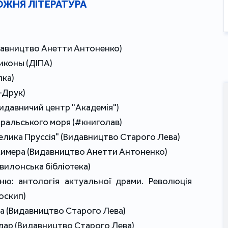
ЖНЯ ЛІТЕРАТУРА
идавництво Анетти Антоненко)
риконы (ДІПА)
лка)
-Друк)
Видавничий центр "Академія")
 Аральського моря (#книголав)
Велика Пруссія" (Видавництво Старого Лева)
 химера (Видавництво Анетти Антоненко)
вилонська бібліотека)
гню: антологія актуальної драми. Революція
лоскип)
ба (Видавництво Старого Лева)
ндар (Видавництво Старого Лева)