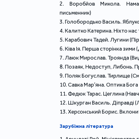
2. Воробйов Микола. Намал
письменник)
3. Голобородько Василь. Яблук
4. Калитко Катерина. Ніхто нас т
5. Карабович Тадей. Лугини (Пі
6. Ківа Ія. Перша сторінка зими (
7. Лаюк Мирослав. Троянда (В
8. Позаяк, Недоступ, Либонь. 
9. Поляк Богуслав. Тирлище (С
10. Савка Мар’яна. Оптика Бог
11. Федюк Тарас. Цеглина (Навч
12. Шкурган Василь. Діправді (
13. Херсонський Борис. Вклони
Зарубіжна література