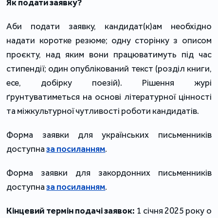
Як подати заявку?
Аби подати заявку, кандидат(к)ам необхідно
надати коротке резюме; одну сторінку з описом
проєкту, над яким вони працюватимуть під час
стипендії; один опублікований текст (розділ книги,
есе, добірку поезій). Рішення журі
ґрунтуватиметься на основі літературної цінності
та міжкультурної чутливості роботи кандидатів.
Форма заявки для українських письменників
доступна
за посиланням
.
Форма заявки для закордонних письменників
доступна
за посиланням
.
Кінцевий термін подачі заявок:
1 січня 2025 року о