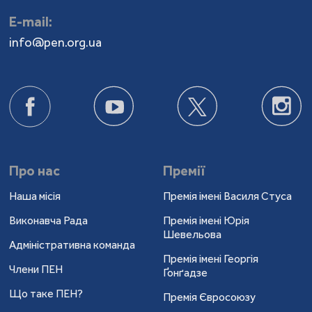
Е-mail:
info@pen.org.ua
Про нас
Премії
Наша місія
Премія імені Василя Стуса
Виконавча Рада
Премія імені Юрія
Шевельова
Адміністративна команда
Премія імені Георгія
Члени ПЕН
Ґонґадзе
Що таке ПЕН?
Премія Євросоюзу