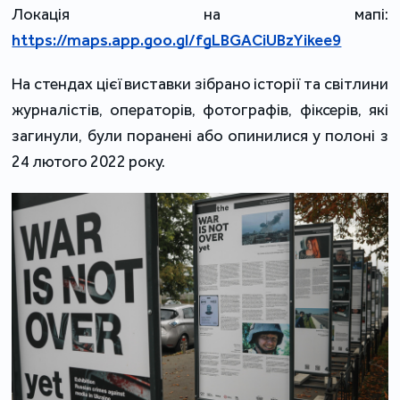
Локація на мапі:
https://maps.app.goo.gl/fgLBGACiUBzYikee9
На стендах цієї виставки зібрано історії та світлини
журналістів, операторів, фотографів, фіксерів, які
загинули, були поранені або опинилися у полоні з
24 лютого 2022 року.