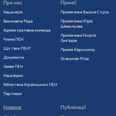
Про нас
Премії
Наша місія
Премія імені Василя Стуса
Виконавча Рада
Премія імені Юрія
Шевельова
Адміністративна команда
Премія імені Георгія
Члени ПЕН
Ґонґадзе
Що таке ПЕН?
Премія Євросоюзу
Документи
Drahomán Prize
Заяви ПЕН
Наші відео
Бібліотека Українського ПЕН
Партнери
Новини
Публікації