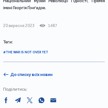
Національний музей Революції Гідності, Премія
імені Георгія Ґонґадзе.
20 вересня 2023
1487
Теги:
#THE WAR IS NOT OVER YET
До списку всіх новин
Поділитись: