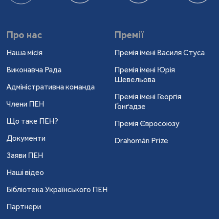
Про нас
Премії
Наша місія
Премія імені Василя Стуса
Виконавча Рада
Премія імені Юрія
Шевельова
Адміністративна команда
Премія імені Георгія
Члени ПЕН
Ґонґадзе
Що таке ПЕН?
Премія Євросоюзу
Документи
Drahomán Prize
Заяви ПЕН
Наші відео
Бібліотека Українського ПЕН
Партнери