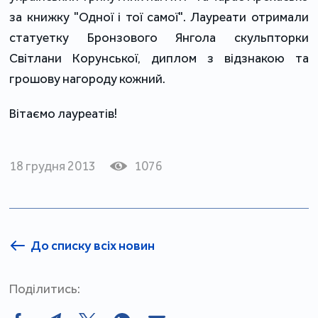
за книжку "Одної і тої самої". Лауреати отримали
статуетку Бронзового Янгола скульпторки
Світлани Корунської, диплом з відзнакою та
грошову нагороду кожний.
Вітаємо лауреатів!
18 грудня 2013
1076
До списку всіх новин
Поділитись: