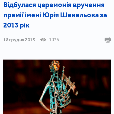
Відбулася церемонія вручення
премії імені Юрія Шевельова за
2013 рік
18 грудня 2013
1076