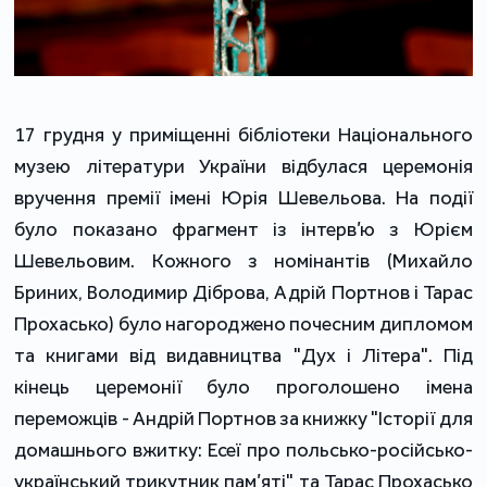
17 грудня у приміщенні бібліотеки Національного
музею літератури України відбулася церемонія
вручення премії імені Юрія Шевельова. На події
було показано фрагмент із інтерв’ю з Юрієм
Шевельовим. Кожного з номінантів (Михайло
Бриних, Володимир Діброва, Адрій Портнов і Тарас
Прохасько) було нагороджено почесним дипломом
та книгами від видавництва "Дух і Літера". Під
кінець церемонії було проголошено імена
переможців - Андрій Портнов за книжку "Історії для
домашнього вжитку: Есеї про польсько-російсько-
український трикутник пам’яті" та Тарас Прохасько