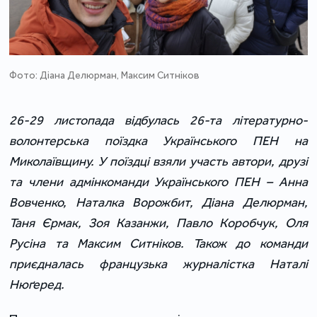
Фото: Діана Делюрман, Максим Ситніков
26-29 листопада відбулась 26-та літературно-
волонтерська поїздка Українського ПЕН на
Миколаївщину. У поїздці взяли участь автори, друзі
та члени адмінкоманди Українського ПЕН – Анна
Вовченко, Наталка Ворожбит, Діана Делюрман,
Таня Єрмак, Зоя Казанжи, Павло Коробчук, Оля
Русіна та Максим Ситніков. Також до команди
приєдналась французька журналістка Наталі
Нюґеред.