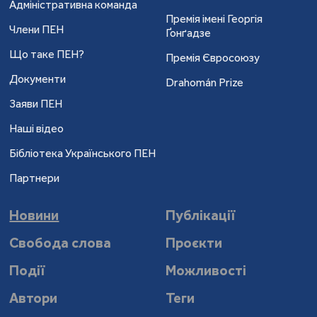
Адміністративна команда
Премія імені Георгія
Члени ПЕН
Ґонґадзе
Що таке ПЕН?
Премія Євросоюзу
Документи
Drahomán Prize
Заяви ПЕН
Наші відео
Бібліотека Українського ПЕН
Партнери
Новини
Публікації
Свобода слова
Проєкти
Події
Можливості
Автори
Теги