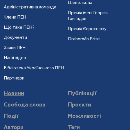
Шевельова
Адміністративна команда
Премія імені Георгія
Члени ПЕН
Ґонґадзе
Що таке ПЕН?
Премія Євросоюзу
Документи
Drahomán Prize
Заяви ПЕН
Наші відео
Бібліотека Українського ПЕН
Партнери
Новини
Публікації
Свобода слова
Проєкти
Події
Можливості
Автори
Теги