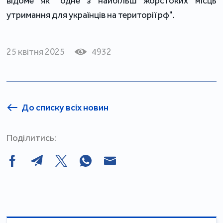
відоме як "одне з найбільш жорстоких місць 
утримання для українців на території рф".
25 квітня 2025
4932
До списку всіх новин
Поділитись: