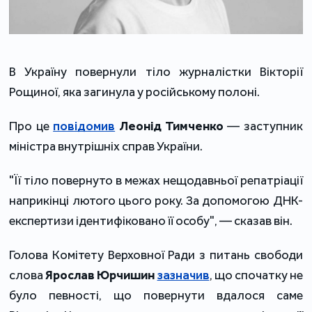
В Україну повернули тіло журналістки Вікторії 
Рощиної, яка загинула у російському полоні.
Про це 
повідомив
Леонід Тимченко
 — заступник 
міністра внутрішніх справ України.
"Її тіло повернуто в межах нещодавньої репатріації 
наприкінці лютого цього року. За допомогою ДНК-
експертизи ідентифіковано її особу", — сказав він.
Голова Комітету Верховної Ради з питань свободи 
слова 
Ярослав Юрчишин
зазначив
, що спочатку не 
було певності, що повернути вдалося саме 