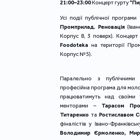
21:00–23:00
Концерт гурту
"Пир
Усі події публічної програми
Промприлад. Реновація
(Іван
Корпус В, 3 поверх). Концерт 
Foodoteka
на території Пром
Корпус №5).
Паралельно з публічними п
професійна програма для молод
працюватимуть над своїми 
менторами –
Тарасом Про
Титаренко
та
Ростиславом 
фіналістів у Івано-Франківс
Володимир Єрмоленко, Мир