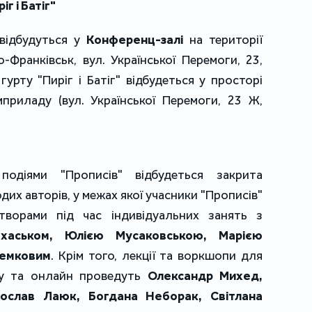
іг і Батіг"
 відбудуться у
Конференц-залі
на території
о-Франківськ, вул. Української Перемоги, 23,
гурту "Пиріг і Батіг" відбудеться у просторі
приладу (вул. Української Перемоги, 23 Ж,
одіями "Прописів" відбудеться закрита
их авторів, у межах якої учасники "Прописів"
творами під час індивідуальних занять з
хаськом, Юлією Мусаковською, Марією
Семковим
. Крім того, лекції та воркшопи для
ьку та онлайн проведуть
Олександр Михед,
ослав Лаюк, Богдана Неборак, Світлана