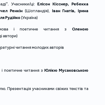
аді". Учасники/ці:
Елісон Кісснер, Ребекка
чел Ренкін
(Шотландія),
Іван Гнатів, Ірина
ля Рудійко
(Україна)
мова і поетичне читання з
Оленою
і автори)
ературні читання молодих авторів
 і поетичне читання з
Юлією Мусаковською
ю. Презентація учасниками свіжих текстів та