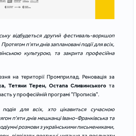
вську відбудеться другий фестиваль-воркшоп
Протягом п’яти днів заплановані події для всіх,
аїнською культурою, та закрита професійна
езня на території Промприлад. Реновація за
а, Тетяни Терен, Остапа Сливинського
та
часть у професійній програмі "Прописів".
подія для всіх, хто цікавиться сучасною
ягом п'яти днів мешканці Івано-Франківська та
подіумні розмови з українськими письмениками,
ори, відвідати поетичні читання та послухати