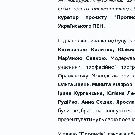
свіжі тексти письменників-деб
куратор проєкту "Пропис
Українського ПЕН.
Під час фестивалю відбудутьс
Катериною Калитко, Юлією
Мар’яною Савкою.
Модеруват
учасники професійної прог
Франківську. Молоді автори,
Ольга Заєць, Микита Кіляров,
Ірина Курганська, Юліана Ле
Рудійко, Анна Сєдих, Яросл
були відібрані за конкурcом
презентуватимуть свою поезію 
У межах "Прописів" також відб