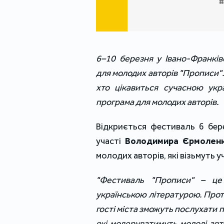
6–10 березня у Івано-Франкі
для молодих авторів "Прописи". 
хто цікавиться сучасною укр
програма для молодих авторів.
Відкриється фестиваль 6 бер
участі
Володимира Єрмоленк
молодих авторів, які візьмуть у
"Фестиваль "Прописи" – це 
українською літературою. Прот
гості міста зможуть послухати 
які модеруватимуть молоді авт