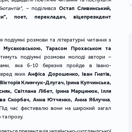
ютантів",
– поділився
Остап Сливинський,
и", поет, перекладач, віцепрезидент
я подіумні розмови та літературні читання з
 Мусаковською, Тарасом Прохаськом та
имуть подіумні розмови молоді автори –
рами, яка 6-10 березня пройде в Івано-
 серед яких
Анфіса Дорошенко, Іван Гнатів,
 Вікторія Климчук-Длугач, Ірина Купчинська,
сняк, Світлана Лібет, Ірина Марцинюк, Ілля
ава Скорбач, Анна Ютченко, Анна Яблучна
,
. Під час фестивалю вони на широкий загал
та прозу.
удеться презентація українсько-шотландської