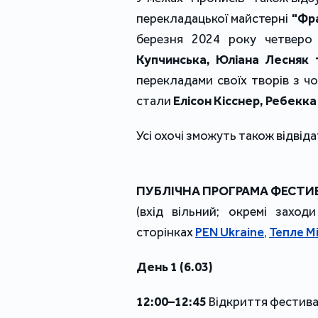
перекладацької майстерні
"Фра
березня 2024 року четверо
Купчинська, Юліана Лесняк т
перекладами своїх творів з ч
стали
Елісон Кісснер, Ребекк
Усі охочі зможуть також відвід
ПУБЛІЧНА ПРОГРАМА ФЕСТ
(вхід вільний; окремі захо
сторінках
PEN Ukraine
,
Тепле Мі
День 1 (6.03)
12:00–12:45
Відкриття фестив