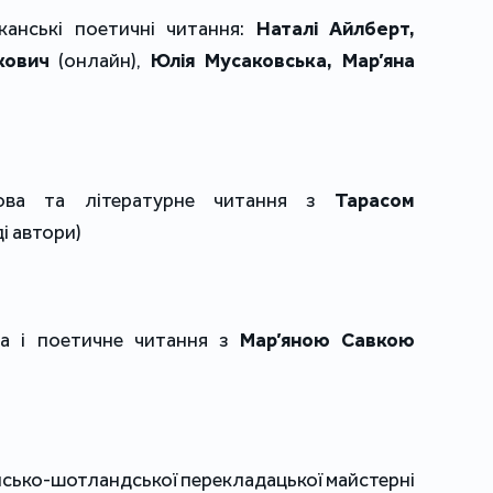
канські поетичні читання:
Наталі Айлберт,
кович
(онлайн),
Юлія Мусаковська, Мар’яна
ова та літературне читання з
Тарасом
і автори)
а і поетичне читання з
Мар’яною Савкою
нсько-шотландської перекладацької майстерні