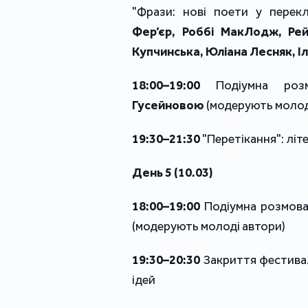
"Фрази: нові поети у перекл
Фер’єр, Роббі МакЛодж, Рей
Купчинська, Юліана Лесняк, Іл
18:00–19:00
Подіумна роз
Гусейновою
(модерують молод
19:30–21:30
"Перетікання": літ
День 5 (10.03)
18:00–19:00
Подіумна розмова
(модерують молоді автори)
19:30–20:30
Закриття фестивал
ідей