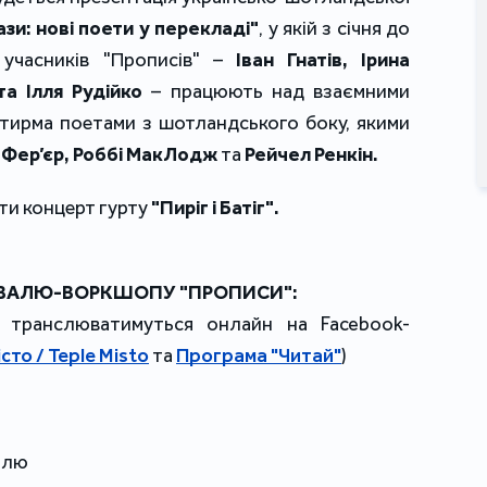
зи: нові поети у перекладі"
, у якій з січня до
 учасників "Прописів" –
Іван Гнатів, Ірина
а Ілля Рудійко
– працюють над взаємними
отирма поетами з шотландського боку, якими
а Фер’єр, Роббі МакЛодж
та
Рейчел Ренкін.
ати концерт гурту
"Пиріг і Батіг".
ИВАЛЮ-ВОРКШОПУ "ПРОПИСИ":
ди транслюватимуться онлайн на Facebook-
сто / Teple Misto
та
Програма "Читай"
)
алю