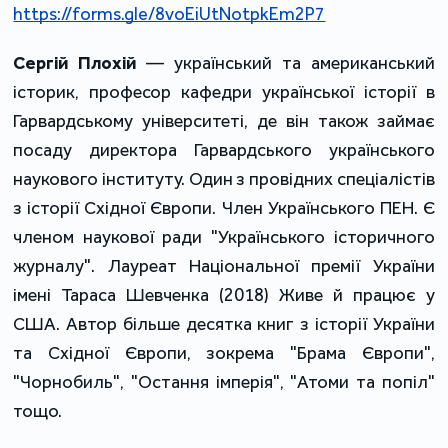
https://forms.gle/8voEiUtNotpkEm2P7
Сергій Плохій 
— український та американський 
історик, професор кафедри української історії в 
Гарвардському університеті, де він також займає 
посаду директора Гарвардського українського 
наукового інституту. Один з провідних спеціалістів 
з історії Східної Європи. Член Українського ПЕН. Є 
членом наукової ради "Українського історичного 
журналу". Лауреат Національної премії України 
імені Тараса Шевченка (2018) Живе й працює у 
США. Автор більше десятка книг з історії України 
та Східної Європи, зокрема "Брама Європи", 
"Чорнобиль", "Остання імперія", "Атоми та попіл" 
тощо.