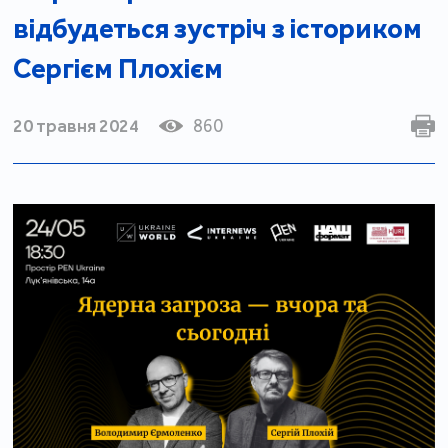
відбудеться зустріч з істориком
Сергієм Плохієм
20 травня 2024
860