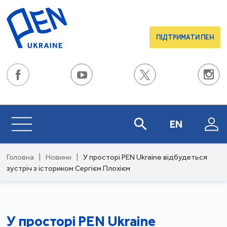
ПІДТРИМАТИ ПЕН
EN
Головна
|
Новини
|
У просторі PEN Ukraine відбудеться
зустріч з істориком Сергієм Плохієм
У просторі PEN Ukraine