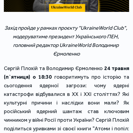
Захід пройде у рамках проєкту "UkraineWorld Club", 
модеруватиме президент Українського ПЕН, 
головний редактор UkraineWorld Володимир 
Єрмоленко
Сергій Плохій та Володимир Єрмоленко 
24 травня 
(п`ятниця) о 18:30
 говоритимуть про історію та 
сьогодення ядерної загрози: чому ядерні 
катастрофи відбувалися в ХХ і ХХІ століттях? Які 
культурні причини і наслідки вони мали? Як 
російський ядерний шантаж став ключовим 
чинником у війні Росії проти України? Сергій Плохій 
поділиться уривками зі своєї книги "Атоми і попіл: 