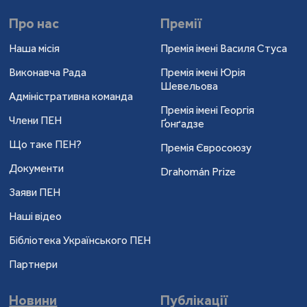
Про нас
Премії
Наша місія
Премія імені Василя Стуса
Виконавча Рада
Премія імені Юрія
Шевельова
Адміністративна команда
Премія імені Георгія
Члени ПЕН
Ґонґадзе
Що таке ПЕН?
Премія Євросоюзу
Документи
Drahomán Prize
Заяви ПЕН
Наші відео
Бібліотека Українського ПЕН
Партнери
Новини
Публікації