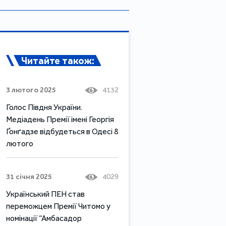
Читайте також:
3 лютого 2025
4132
Голос Півдня України.
Медіадень Премії імені Георгія
Ґонґадзе відбудеться в Одесі 8
лютого
31 січня 2025
4029
Український ПЕН став
переможцем Премії Читомо у
номінації “Амбасадор