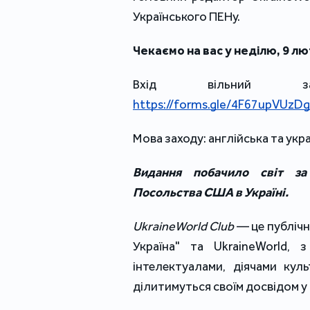
Українського ПЕНу.
Чекаємо на вас у неділю, 9 лют
https://forms.gle/4F67upVUzD
Мова заходу: англійська та укра
Видання побачило світ за 
Посольства США в Україні.
UkraineWorld Club
 — це публічн
Україна" та UkraineWorld, з
інтелектуалами, діячами кул
ділитимуться своїм досвідом 