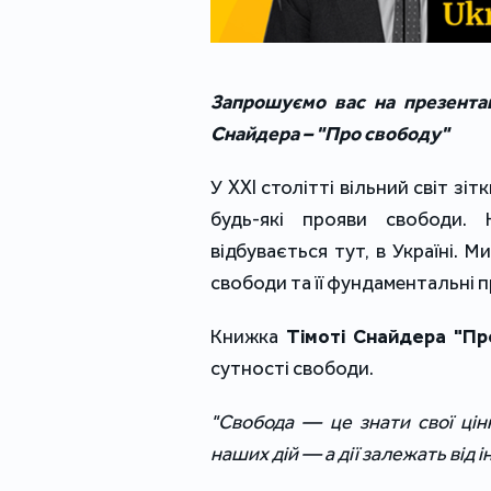
Запрошуємо вас на презентац
Снайдера – "Про свободу"
У XXI столітті вільний світ зіт
будь-які прояви свободи. 
відбувається тут, в Україні. Ми
свободи та її фундаментальні 
Книжка 
Тімоті Снайдера "Пр
сутності свободи.
"Свобода — це знати свої цінн
наших дій — а дії залежать від 