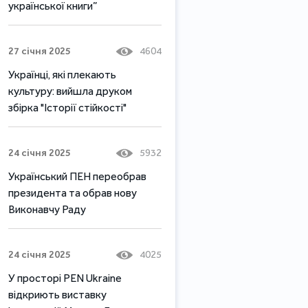
української книги”
27 січня 2025
4604
Українці, які плекають
культуру: вийшла друком
збірка "Історії стійкості"
24 січня 2025
5932
Український ПЕН переобрав
президента та обрав нову
Виконавчу Раду
24 січня 2025
4025
У просторі PEN Ukraine
відкриють виставку