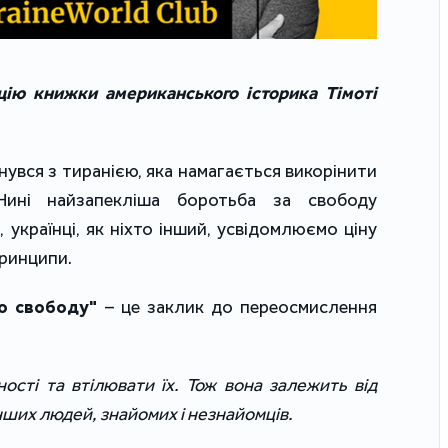
ію книжки американського історика Тімоті 
кнувся з тиранією, яка намагається викорінити 
Нині найзапекліша боротьба за свободу 
, українці, як ніхто інший, усвідомлюємо ціну 
принципи.
о свободу"
 – це заклик до переосмислення 
ості та втілювати їх. Тож вона залежить від 
інших людей, знайомих і незнайомців.