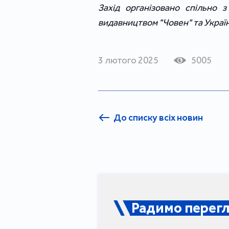
Захід організовано спільно з
видавництвом "Човен" та Украї
3 лютого 2025
5005
До списку всіх новин
Радимо перегл