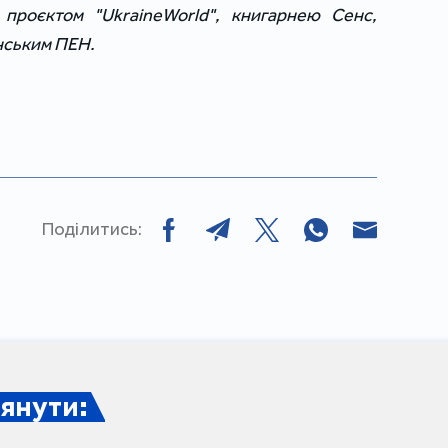
 проєктом "UkraineWorld", книгарнею Сенс, 
нським ПЕН.
Поділитись:
янути: