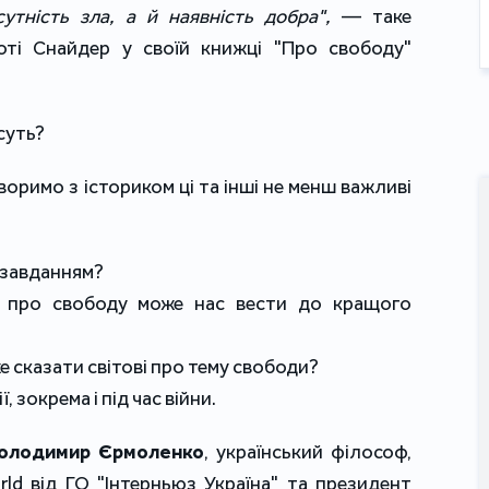
утність зла, а й наявність добра",
 — таке 
ті Снайдер у своїй книжці "Про свободу" 
 суть?
оримо з істориком ці та інші не менш важливі 
 завданням? 
я про свободу може нас вести до кращого 
 сказати світові про тему свободи?
ї, зокрема і під час війни.
олодимир Єрмоленко
, український філософ, 
ld від ГО "Інтерньюз Україна" та президент 