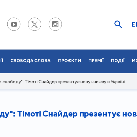
E
ІЇ
СВОБОДА СЛОВА
ПРОЄКТИ
ПРЕМІЇ
ПОДІЇ
М
о свободу": Тімоті Снайдер презентує нову книжку в Україні
ду": Тімоті Снайдер презентує нов