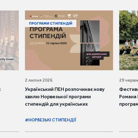
ПРОГРАМИ СТИПЕНДІЙ
2 липня 2026
29 червн
є
Український ПЕН розпочинає нову
Фестива
хвилю Норвезької програми
Романа 
стипендій для українських
програ
письменників та письменниць
#НОРВЕЗЬКІ СТИПЕНДІЇ