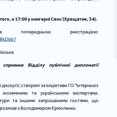
ого, о 17:00 у книгарні Сенс (Хрещатик, 34).
Вхід вільний за попередньою реєстрацією: 
gBkDbb7
їнська 
сприяння Відділу публічної дипломатії 
і дискусії, створені за ініціативи ГО "Інтерньюз 
 іноземними та українськими експертами, 
ьтури та іншими запрошеними гостями, що 
у розмові з Володимиром Єрмоленко.
⠀