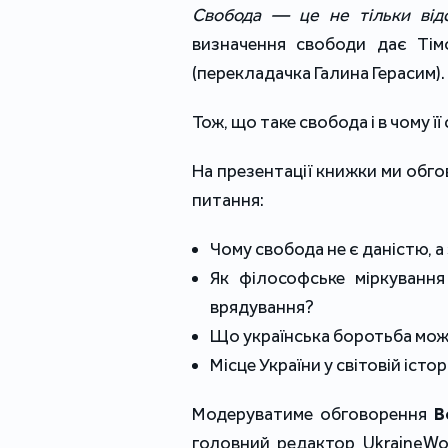
Свобода — це не тільки відс
визначення свободи дає Тімо
(перекладачка Галина Герасим).
Тож, що таке свобода і в чому її
На презентації книжки ми обгов
питання:
Чому свобода не є даністю, а
Як філософське міркуванн
врядування? 
Що українська боротьба може
Місце України у світовій історі
Модеруватиме обговорення 
В
головний редактор UkraineWor