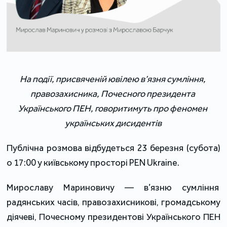
На події, присвяченій ювілею в’язня сумління, 
правозахисника, Почесного президента 
Українського ПЕН, говоритимуть про феномен 
українських дисидентів
Публічна розмова відбудеться 
23 березня (субота) 
о 17:00 у київському просторі PEN Ukraine. 
Мирославу Мариновичу 
— 
в’язню сумління  
радянських часів, правозахисникові, громадському 
діячеві, Почесному президентові Українського ПЕН 