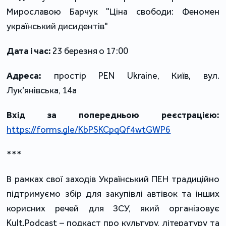
Мирославою Барчук "Ціна свободи: Феномен 
український дисидентів"
Дата і час:
 23 березня о 17:00
Адреса: 
простір PEN Ukraine, Київ, вул. 
Лук’янівська, 14а 
Вхід за попередньою реєстрацією:
https://forms.gle/KbPSKCpqQf4wtGWP6
***
В рамках свої заходів Український ПЕН традиційно 
підтримуємо збір для закупівлі автівок та інших 
корисних речей для ЗСУ, який організовує 
Kult.Podcast – подкаст про культуру, літературу та 