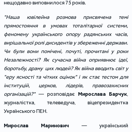
нещодавно виповнилося 75 років. 
"Наша ювілейна розмова присвячена темі 
прямостояння в умовах тоталітарної системи, 
феномену українського опору радянських часів, 
вирішальної ролі дисидентів у збереженні держави. 
Чи були вони помічені, почуті, прочитані у роки 
Незалежності? Як сучасна війна оприявнює ідеї, 
боротьбу, драму  цих людей? Як війна вводить світ у 
"еру ясності та чітких оцінок" і як стає тестом для 
інституцій, церков, лідерів, правозахисних 
організацій?"
— 
розповідає 
Мирослава Барчук
, 
журналістка, телеведуча, віцепрезидентка 
Українського ПЕН.
Мирослав Маринович
 — український 