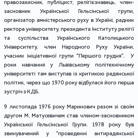
правозахисник, публіцист, релігієзнавець, член-
засновник Української Гельсінської групи, 
організатор амністерського руху в Україні, радник 
ректора університету, президента Інституту релігії 
та суспільства Українського Католицького 
Університету, член Народного Руху України, 
учасник ініціативної групи "Першого грудня".  
У 
роки навчання у Львівському політехнічному 
університеті там виступав із критикою радянської 
політик, через що 1970 року відбулася його перша 
зустріч з КДБ. 
9 листопада 1976 року Маринович разом зі своїм 
другом М. Матусевичем став членом-засновником 
Української Гельсінської Групи. 1978 року був 
звинувачений у "проведенні антирадянської 