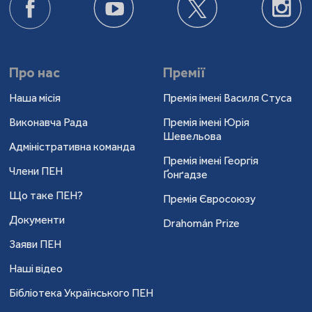
Про нас
Премії
Наша місія
Премія імені Василя Стуса
Виконавча Рада
Премія імені Юрія
Шевельова
Адміністративна команда
Премія імені Георгія
Члени ПЕН
Ґонґадзе
Що таке ПЕН?
Премія Євросоюзу
Документи
Drahomán Prize
Заяви ПЕН
Наші відео
Бібліотека Українського ПЕН