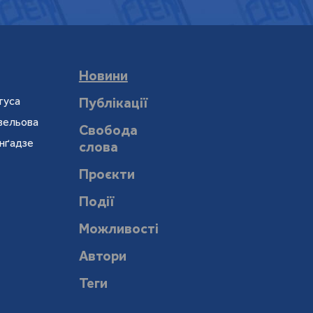
Новини
туса
Публікації
евельова
Свобода
онґадзе
слова
Проєкти
Події
Можливості
Автори
Теги