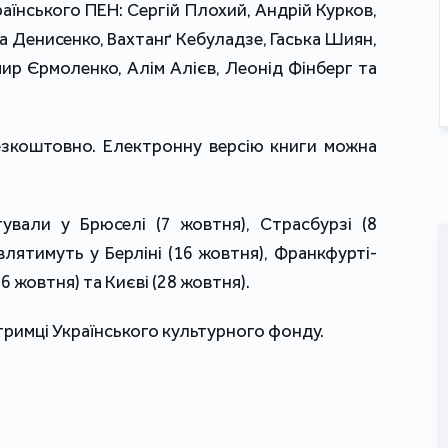
раїнського ПЕН: Сергій Плохий, Андрій Курков,
са Денисенко, Вахтанґ Кебуладзе, Гаська Шиян,
р Єрмоленко, Алім Алієв, Леонід Фінберг та
зкоштовно. Електронну версію книги можна
ували у Брюселі (7 жовтня), Страсбурзі (8
лятимуть у Берліні (16 жовтня), Франкфурті-
26 жовтня) та Києві (28 жовтня).
тримці Українського культурного фонду.