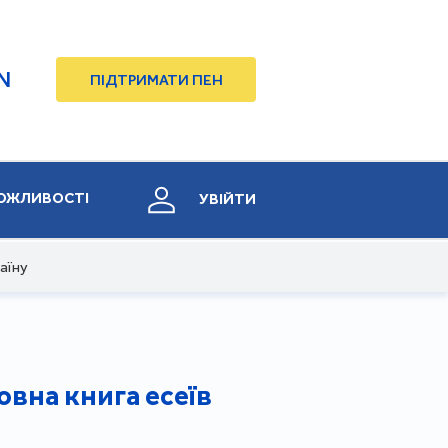
N
ПІДТРИМАТИ ПЕН
ОЖЛИВОСТІ
УВІЙТИ
раїну
мовна книга есеїв