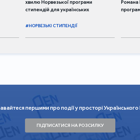
хвилю Норвезької програми
Романа 
стипендій для українських
програ
письменників та письменниць
#НОРВЕЗЬКІ СТИПЕНДІЇ
авайтеся першими про події у просторі Українського
ПІДПИСАТИСЯ НА РОЗСИЛКУ