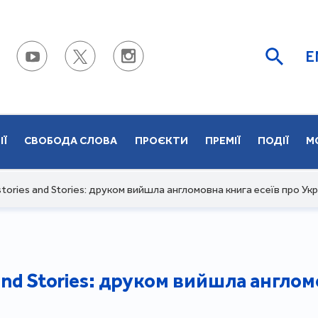
E
ІЇ
СВОБОДА СЛОВА
ПРОЄКТИ
ПРЕМІЇ
ПОДІЇ
М
istories and Stories: друком вийшла англомовна книга есеїв про Ук
s and Stories: друком вийшла англо