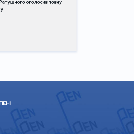
Ратушного оголосив повну
му
 ПЕН!