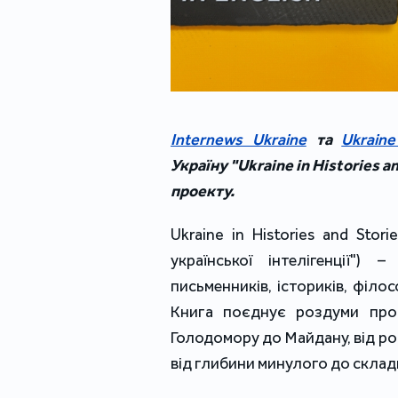
Internews Ukraine
та
Ukraine
Україну "Ukraine in Histories a
проекту.
Ukraine in Histories and Stori
української інтелігенції") 
письменників, істориків, філос
Книга поєднує роздуми про і
Голодомору до Майдану, від рос
від глибини минулого до склад