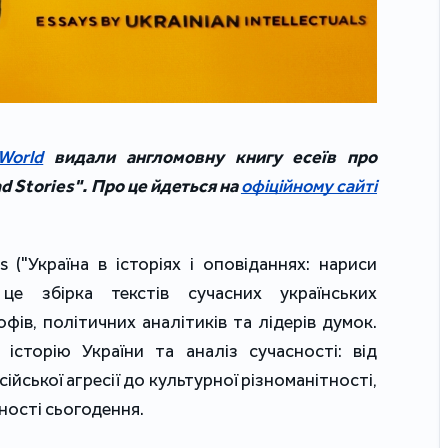
World
видали англомовну книгу есеїв про
nd Stories".
Про це йдеться на
офіційному сайті
es ("Україна в історіях і оповіданнях: нариси
– це збірка текстів сучасних українських
офів, політичних аналітиків та лідерів думок.
сторію України та аналіз сучасності: від
ійської агресії до культурної різноманітності,
ності сьогодення.