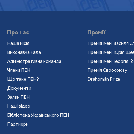
Про нас
Премії
Наша місія
Премія імені Василя С
Виконавча Рада
Премія імені Юрія Ш
Адміністративна команда
Премія імені Георгія Ґ
Члени ПЕН
Премія Євросоюзу
Що таке ПЕН?
Drahomán Prize
Документи
Заяви ПЕН
Наші відео
Бібліотека Українського ПЕН
Партнери