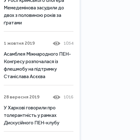
У Росії кримського блогера
Мемедемінова засудили до
двох з половиною років за
ґратами
1 жовтня 2019
1054
Асамблея Міжнародного ПЕН-
Конгресу розпочалася із
флешмобу на підтримку
Станіслава Асєєва
28 вересня 2019
1016
У Харкові говорили про
толерантність у рамках
Дискусійного ПЕН-клубу