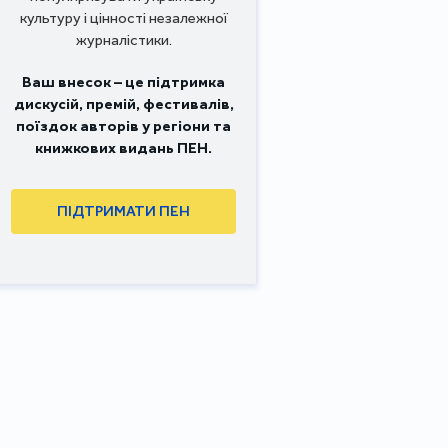
культуру і цінності незалежної
журналістики.
Ваш внесок – це підтримка
дискусій, премій, фестивалів,
поїздок авторів у регіони та
книжкових видань ПЕН.
ПІДТРИМАТИ ПЕН