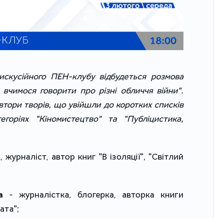
скусійного ПЕН-клубу відбудеться розмова
 вчимося говорити про різні обличчя війни".
тори творів, що увійшли до коротких списків
егоріях "Кіномистецтво" та "Публіцистика,
 журналіст, автор книг "В ізоляції", "Світлий
а
- журналістка, блогерка, авторка книги
ата";