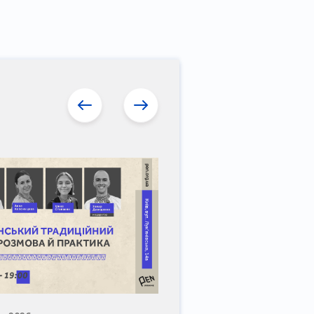
13 червня 2026
"Мій Маріуполь": Літерат
музичний квартирник