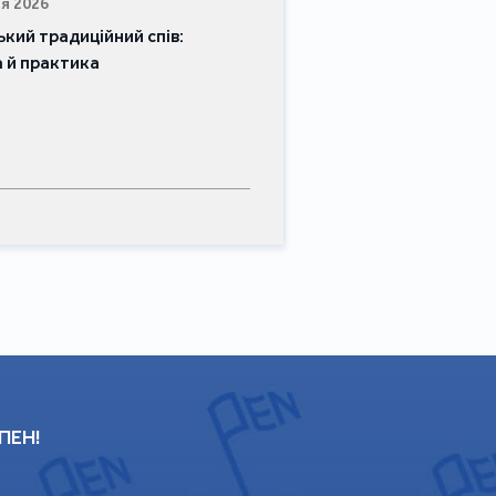
я 2026
ький традиційний спів:
 й практика
 ПЕН!