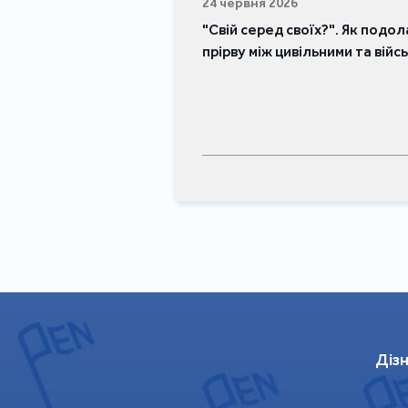
24 червня 2026
"Свій серед своїх?". Як подо
прірву між цивільними та вій
Дізн