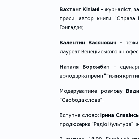
Вахтанг Кіпіані
- журналіст, з
преси, автор книги "Справа В
Ґонґадзе;
Валентин Васянович
- режис
лауреат Венеційського кінофе
Наталя Ворожбит
- сценари
володарка премії "Тижня крити
Модеруватиме розмову
Вади
"Свобода слова".
Вступне слово:
Ірина Славінс
продюсерка "Радіо Культура", 