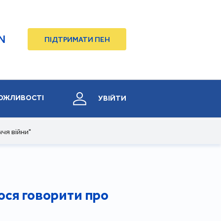
N
ПІДТРИМАТИ ПЕН
ОЖЛИВОСТІ
УВІЙТИ
ччя війни"
ося говорити про