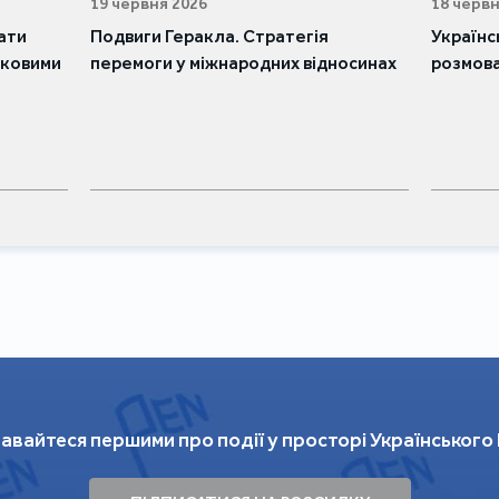
19 червня 2026
18 червн
лати
Подвиги Геракла. Стратегія
Українс
ськовими
перемоги у міжнародних відносинах
розмова
авайтеся першими про події у просторі Українського