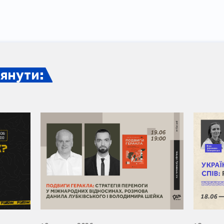
янути: