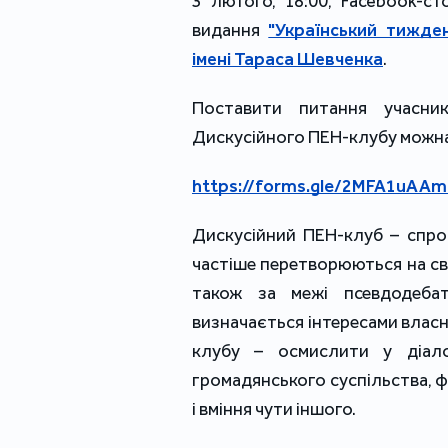
3 лютого, 18:00, Facebook-ст
видання
"Український тижде
імені Тараса Шевченка
.
Поставити питання учасни
Дискусійного ПЕН-клубу можна
https://forms.gle/2MFA1uAA
Дискусійний ПЕН-клуб – спро
частіше перетворюються на сва
також за межі псевдодебат
визначається інтересами власн
клубу – осмислити у діало
громадянського суспільства, 
і вміння чути іншого.