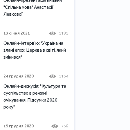
Онлайн-презентація книжки
"Спільна мова" Анастасії
Левкової
13 січня 2021
1191
Онлайн-інтерв’ю: "Україна на
зламі епох: Церква в світі, який
змінився"
24 грудня 2020
1154
Онлайн-дискусія: "Культура та
суспільство в режимі
очікування. Підсумки 2020
року"
19 грудня 2020
736