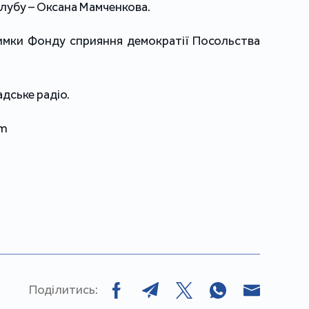
лубу – Оксана Мамченкова.
римки Фонду сприяння демократії Посольства
дське радіо.
om
Поділитись: