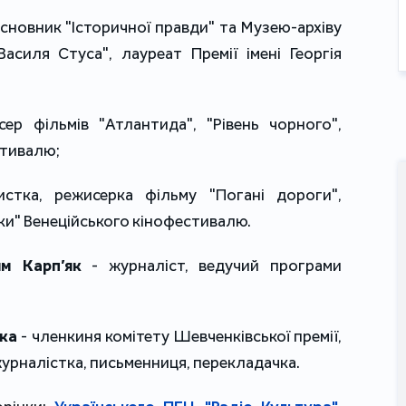
асновник "Історичної правди" та Музею-архіву
асиля Стуса", лауреат Премії імені Георгія
ер фільмів "Атлантида", "Рівень чорного",
стивалю;
стка, режисерка фільму "Погані дороги",
ки" Венеційського кінофестивалю.
м Карп’як
- журналіст, ведучий програми
ька
- членкиня комітету Шевченківської премії,
журналістка, письменниця, перекладачка.