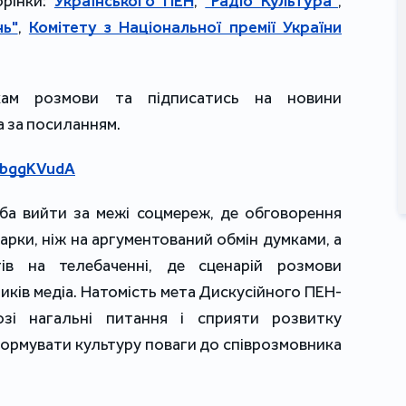
орінки:
Українського ПЕН
,
"Радіо Культура"
,
нь"
,
Комітету з Національної премії України
кам розмови та підписатись на новини
 за посиланням.
mbggKVudA
ба вийти за межі соцмереж, де обговорення
рки, ніж на аргументований обмін думками, а
ів на телебаченні, де сценарій розмови
иків медіа. Натомість мета Дискусійного ПЕН-
зі нагальні питання і сприяти розвитку
формувати культуру поваги до співрозмовника