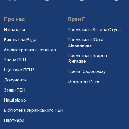
Про нас
Премії
Наша місія
Премія імені Василя Стуса
Виконавча Рада
Премія імені Юрія
Шевельова
Адміністративна команда
Премія імені Георгія
Члени ПЕН
Ґонґадзе
Що таке ПЕН?
Премія Євросоюзу
Документи
Drahomán Prize
Заяви ПЕН
Наші відео
Бібліотека Українського ПЕН
Партнери