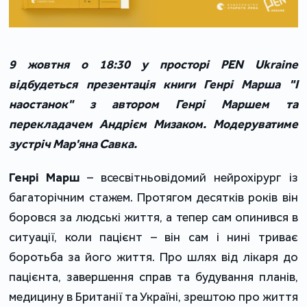
9 жовтня о 18:30 у просторі PEN Ukraine
відбудеться презентація книги Генрі Марша "І
наостанок" з автором Генрі Маршем та
перекладачем Андрієм Мизаком. Модеруватиме
зустріч Мар'яна Савка.
Генрі Марш
– всесвітньовідомий нейрохірург із
багаторічним стажем. Протягом десятків років він
боровся за людські життя, а тепер сам опинився в
ситуації, коли пацієнт – він сам і нині триває
боротьба за його життя. Про шлях від лікаря до
пацієнта, завершення справ та будування планів,
медицину в Британії та Україні, зрештою про життя