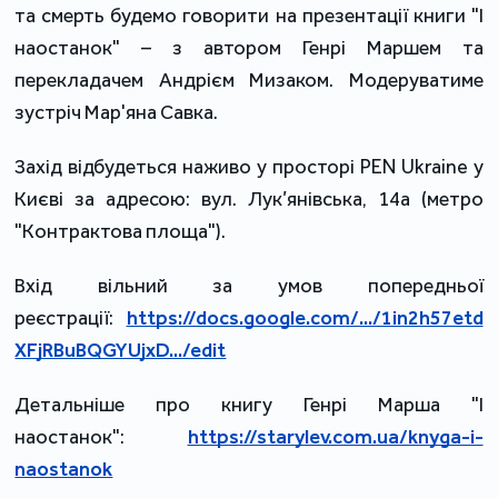
та смерть будемо говорити на презентації книги "І
наостанок" – з автором Генрі Маршем та
перекладачем Андрієм Мизаком. Модеруватиме
зустріч Мар'яна Савка.
Захід відбудеться наживо у просторі PEN Ukraine у
Києві за адресою: вул. Лук’янівська, 14а (метро
"Контрактова площа").
Вхід вільний за умов попередньої
реєстрації:
https://docs.google.com/.../1in2h57etd
XFjRBuBQGYUjxD.../edit
Детальніше про книгу Генрі Марша "І
наостанок":
https://starylev.com.ua/knyga-i-
naostanok