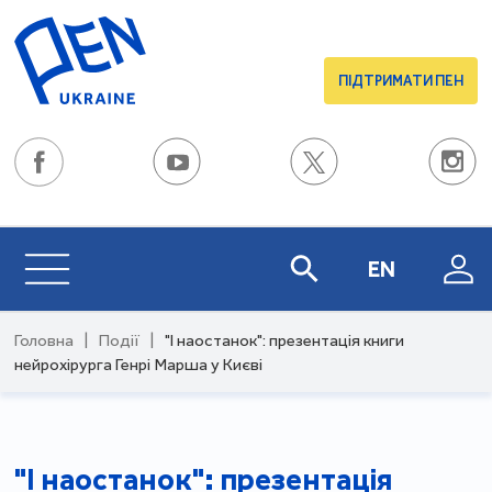
ПІДТРИМАТИ ПЕН
EN
Головна
|
Події
|
"І наостанок": презентація книги
нейрохірурга Генрі Марша у Києві
"І наостанок": презентація