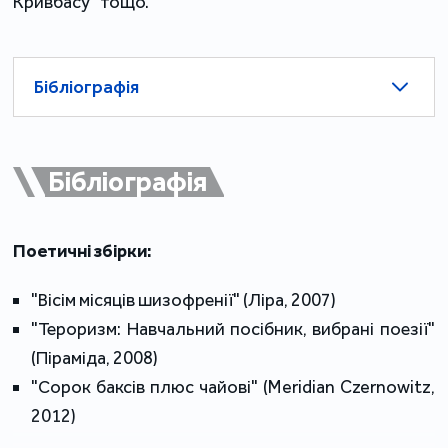
Кривбасу" тощо.
Бібліографія
Бібліографія
Поетичні збірки:
"Вісім місяців шизофренії" (Ліра, 2007)
"Тероризм: Навчальний посібник, вибрані поезії"
(Піраміда, 2008)
"Сорок баксів плюс чайові" (Meridian Czernowitz,
2012)