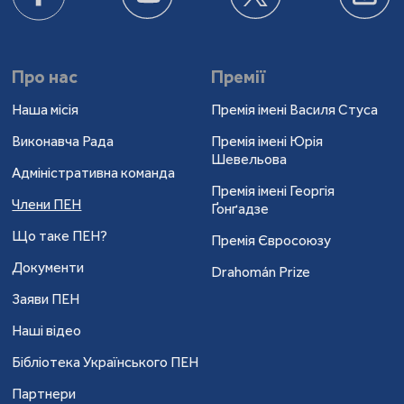
Про нас
Премії
Наша місія
Премія імені Василя Стуса
Виконавча Рада
Премія імені Юрія
Шевельова
Адміністративна команда
Премія імені Георгія
Члени ПЕН
Ґонґадзе
Що таке ПЕН?
Премія Євросоюзу
Документи
Drahomán Prize
Заяви ПЕН
Наші відео
Бібліотека Українського ПЕН
Партнери