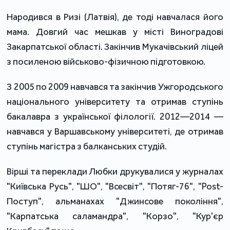
Народився в Ризі (Латвія), де тоді навчалася його
мама. Довгий час мешкав у місті Виноградові
Закарпатської області. Закінчив Мукачівський ліцей
з посиленою військово-фізичною підготовкою.
З 2005 по 2009 навчався та закінчив Ужгородського
національного університету та отримав ступінь
бакалавра з української філології. 2012—2014 —
навчався у Варшавському університеті, де отримав
ступінь магістра з балканських студій.
Вірші та переклади Любки друкувалися у журналах
"Київська Русь", "ШО", "Всесвіт", "Потяг-76", "Post-
Поступ", альманахах "Джинсове покоління",
"Карпатська саламандра", "Корзо", "Кур'єр