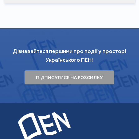
Светислав Басара. Фама про велосипедистів /
пер. з хор. Андрій Любка. — Ч. : Книги – ХХІ, 2017
Мухарем Баздуль. Концерт / пер. з хор. Андрій
Любка. — Ч. : Книги – ХХІ, 2018
Дізнавайтеся першими про події у просторі
Українського ПЕН!
ПІДПИСАТИСЯ НА РОЗСИЛКУ