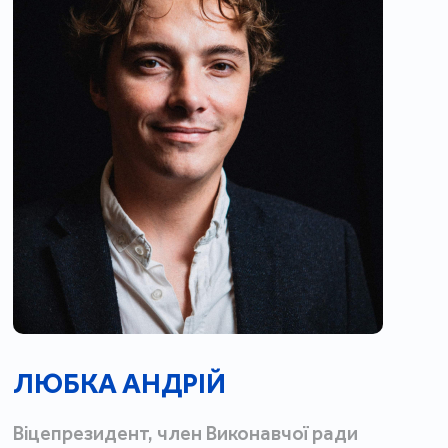
ЛЮБКА АНДРІЙ
Віцепрезидент, член Виконавчої ради