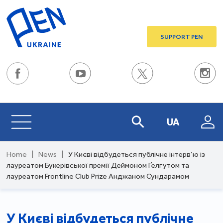
SUPPORT PEN
UA
Home
|
News
|
У Києві відбудеться публічне інтерв’ю із
лауреатом Букерівської премії Деймоном Ґелґутом та
лауреатом Frontline Club Prize Анджаном Сундарамом
У Києві відбудеться публічне