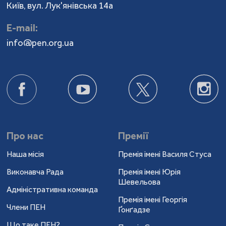
Київ, вул. Лук'янівська 14а
Е-mail:
info@pen.org.ua
Про нас
Премії
Наша місія
Премія імені Василя Стуса
Виконавча Рада
Премія імені Юрія
Шевельова
Адміністративна команда
Премія імені Георгія
Члени ПЕН
Ґонґадзе
Що таке ПЕН?