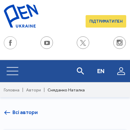
ПІДТРИМАТИ ПЕН
EN
Головна
|
Автори
|
Сняданко Наталка
Всі автори