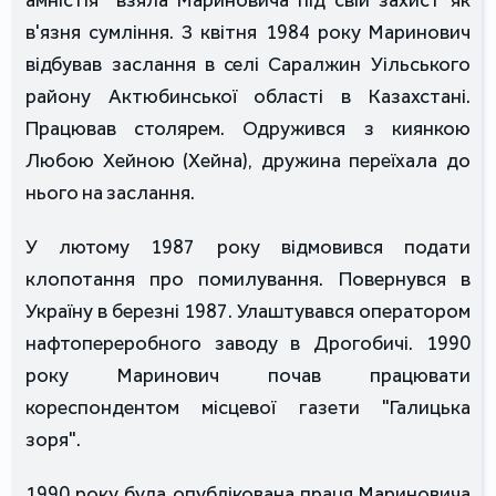
амністія" взяла Мариновича під свій захист як
в'язня сумління. З квітня 1984 року Маринович
відбував заслання в селі Саралжин Уільського
району Актюбинської області в Казахстані.
Працював столярем. Одружився з киянкою
Любою Хейною (Хейна), дружина переїхала до
нього на заслання.
У лютому 1987 року відмовився подати
клопотання про помилування. Повернувся в
Україну в березні 1987. Улаштувався оператором
нафтопереробного заводу в Дрогобичі. 1990
року Маринович почав працювати
кореспондентом місцевої газети "Галицька
зоря".
1990 року була опублікована праця Мариновича