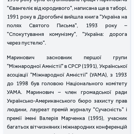
"Євангеліє від юродивого", написана ще в таборі.
1991 року в Дрогобичі вийшла книга "Україна на
полях Святого Письма", 1993 року –
"Спокутування комунізму", "Україна: дорога
через пустелю".
Маринович засновник першої групи
"Міжнародної Амністії" в СРСР (1991), Української
асоціації "Міжнародної Амністії" (УАМА), з 1993
до 1998 був головою Національного комітету
УАМА. Маринович – член громадської ради
Українсько-Американського бюро захисту прав
людини, лауреат премій журналу "Сучасність" і
премії імені Валерія Марченка (1995), учасник
багатьох вітчизняних і міжнародних конференцій