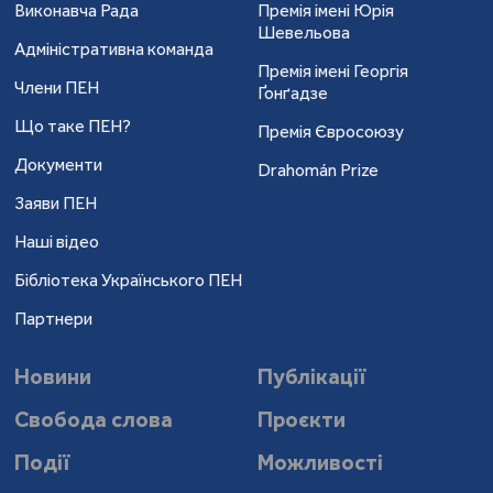
Виконавча Рада
Премія імені Юрія
Шевельова
Адміністративна команда
Премія імені Георгія
Члени ПЕН
Ґонґадзе
Що таке ПЕН?
Премія Євросоюзу
Документи
Drahomán Prize
Заяви ПЕН
Наші відео
Бібліотека Українського ПЕН
Партнери
Новини
Публікації
Свобода слова
Проєкти
Події
Можливості