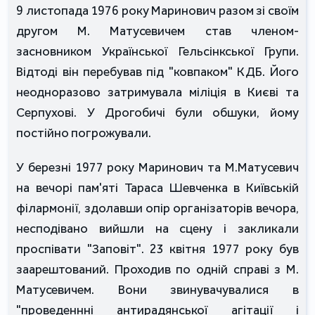
9 листопада 1976 року Маринович разом зі своїм
другом М. Матусевичем став членом-
засновником Української Гельсінкської Групи.
Відтоді він перебував під "ковпаком" КДБ. Його
неодноразово затримувала міліція в Києві та
Серпухові. У Дрогобичі були обшуки, йому
постійно погрожували.
У березні 1977 року Маринович та М.Матусевич
на вечорі пам'яті Тараса Шевченка в Київській
філармонії, здолавши опір організаторів вечора,
несподівано вийшли на сцену і закликали
проспівати "Заповіт". 23 квітня 1977 року був
заарештований. Проходив по одній справі з М.
Матусевичем. Вони звинувачувалися в
"проведеннні антирадянської агітації і