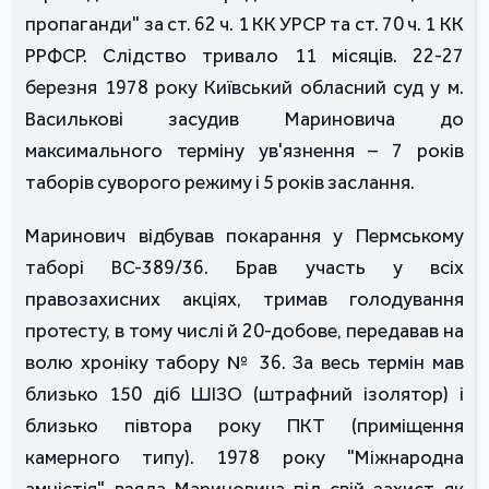
пропаганди" за ст. 62 ч. 1 КК УРСР та ст. 70 ч. 1 КК
РРФСР. Слідство тривало 11 місяців. 22-27
березня 1978 року Київський обласний суд у м.
Василькові засудив Мариновича до
максимального терміну ув'язнення – 7 років
таборів суворого режиму і 5 років заслання.
Маринович відбував покарання у Пермському
таборі ВС-389/36. Брав участь у всіх
правозахисних акціях, тримав голодування
протесту, в тому числі й 20-добове, передавав на
волю хроніку табору № 36. За весь термін мав
близько 150 діб ШІЗО (штрафний ізолятор) і
близько півтора року ПКТ (приміщення
камерного типу). 1978 року "Міжнародна