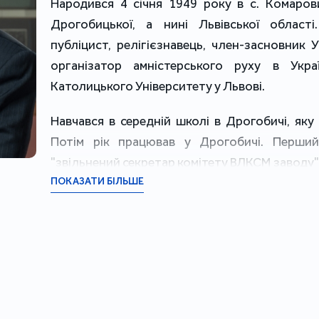
Народився 4 січня 1949 року в с. Комаров
Дрогобицької, а нині Львівської області
публіцист, релігієзнавець, член-засновник Ук
організатор амністерського руху в Украї
Католицького Університету у Львові.
Навчався в середній школі в Дрогобичі, яку
Потім рік працював у Дрогобичі. Перший
"звільнений секретар комітету ВЛКСМ заводу"
ПОКАЗАТИ БІЛЬШЕ
1967 року Мирослав Маринович вступив до
інституту. У роки навчання там виступав із
обстоюючи принципи, формально закріплені 
1970 року відбулася його перша зустріч з КД
"допуску" і звільнили з військової кафедри,
офіцерського звання, Маринович мусив служ