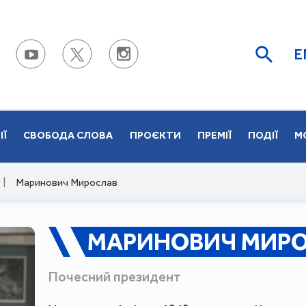
E
ІЇ
СВОБОДА СЛОВА
ПРОЄКТИ
ПРЕМІЇ
ПОДІЇ
М
|
Маринович Мирослав
МАРИНОВИЧ МИР
Почесний президент