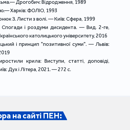
інституту рядовим.
сьма.— Дрогобич: Відродження, 1989
лю.— Харків: ФОЛІО, 1993
1972 року закінчив Львівський політехнічний
нюк З. Листи з волі. — Київ: Сфера, 1999
англійської мови на Івано-Франківськом
 Спогади і роздуми дисидента. — Вид. 2-ге,
познайомився зі львівськими й київськими ди
Українського католицького університету, 2016
в Києві його затримала й обшукала міліція
кий і принцип "позитивної суми". — Львів:
пам'ятника Тарасові Шевченку.
2019
иростили крила: Виступи, статті, доповіді,
У 1973–1974 роках служив у війську у Вологді.
їв: Дух і Літера, 2021. — 272 с.
1974 року після демобілізації Маринович
технічним редактором журналу "Початко
"Техніка", звідки його звільнили за сиг
безробітним. Аж перед самим арештом влашту
ора на сайті ПЕН:
9 листопада 1976 року Маринович разом зі св
членом-засновником Української Гельсінксько