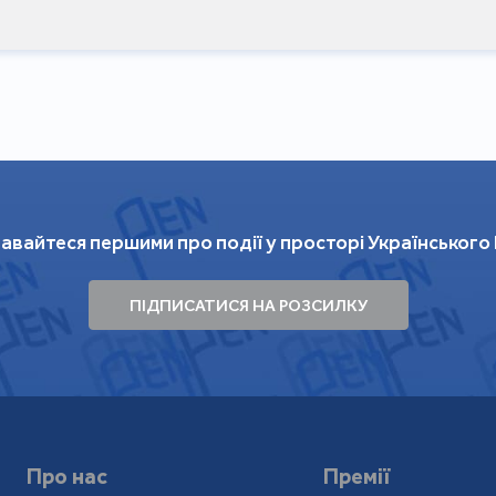
150 діб ШІЗО (штрафний ізолятор) і близько
камерного типу). 1978 року "Міжнародна амніс
захист як в'язня сумління. З квітня 1984 рок
селі Саралжин Уільського району Актюбин
Працював столярем. Одружився з киянкою Л
переїхала до нього на заслання.
У лютому 1987 року відмовився подати к
авайтеся першими про події у просторі Українського
Повернувся в Україну в березні 1987
нафтопереробного заводу в Дрогобичі.
ПІДПИСАТИСЯ НА РОЗСИЛКУ
працювати кореспондентом місцевої газети "Г
1990 року була опублікована праця Маринови
написана ще в таборі. 1991 року в Дрогобичі 
Святого Письма", 1993 року – "Спокутування
через пустелю".
Про нас
Премії