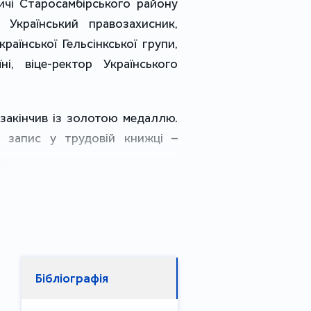
ичі Старосамбірського району
. Український правозахисник,
раїнської Гельсінкської групи,
ні, віце-ректор Українського
 закінчив із золотою медаллю.
 запис у трудовій книжці –
.
 Львівського політехнічного
 критикою радянської політики,
в Конституції СРСР. Через це
Б. Мариновича позбавили т. зв.
 у зв'язку з чим, не одержавши
Бібліографія
ити в армії після закінчення