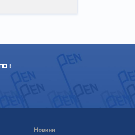
 півтора року ПКТ (приміщення
тія" взяла Мариновича під свій
у Маринович відбував заслання в
ської області в Казахстані.
юбою Хейною (Хейна), дружина
лопотання про помилування.
 ПЕН!
. Улаштувався оператором
 1990 року Маринович почав
алицька зоря".
ча "Євангеліє від юродивого",
вийшла книга "Україна на полях
 комунізму", "Україна: дорога
Новини