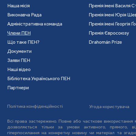
Наша місія
Премія імені Василя С
Маринович засновник першої групи "Міжнаро
Виконавча Рада
Премія імені Юрія Ш
Української асоціації "Міжнародної Амністі
Адміністративна команда
Премія імені Георгія Ґ
головою Національного комітету УАМА. Мари
Члени ПЕН
Премія Євросоюзу
Українсько-Американського бюро захисту 
Що таке ПЕН?
Drahomán Prize
журналу "Сучасність" і премії імені Валерія М
Документи
вітчизняних і міжнародних конференцій з п
Заяви ПЕН
викладав історію християнства в Дрогобицьк
Наші відео
співробітником Інституту східноєвропейськи
Бібліотека Українського ПЕН
Від 1997 року Маринович – директор Інст
Партнери
Львівської Богословської Академії, член
Наукового Товариства.
Політика конфіденційності
Угода користувача
13 вересня 2010 року Мирослав Маринович 
Всі права застережено. Повне або часткове використання м
міжнародного ПЕН-клубу. Таке рішення о
дозволяється тільки за умови активного, прямого, 
гіперпосилання на конкретну новину чи матеріал та зга
засіданні українського ПЕН-клубу в Києві.