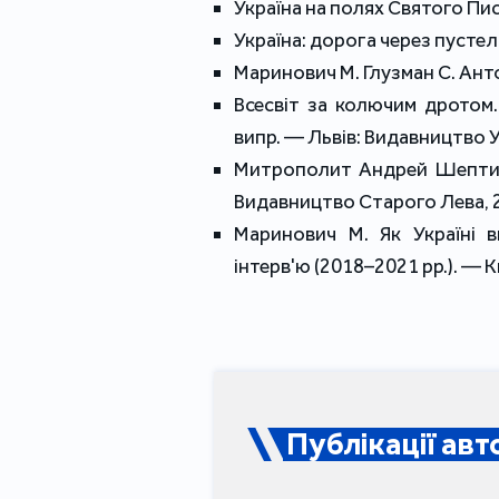
Україна на полях Святого Пи
Україна: дорога через пусте
Маринович М. Глузман С. Анто
Всесвіт за колючим дротом.
випр. — Львів: Видавництво 
Митрополит Андрей Шептиць
Видавництво Старого Лева, 
Маринович М. Як Україні в
інтерв'ю (2018–2021 рр.). — Ки
Публікації авт