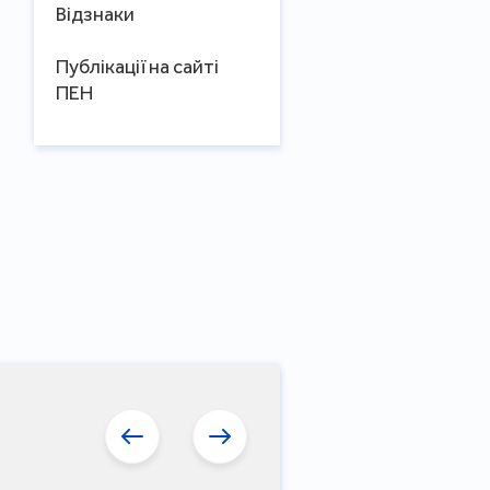
Відзнаки
 і рік працював перекладачем з
Публікації на сайті
у заводі "Позитрон". Тоді ж
ПЕН
сидентами. 22 травня 1973 року
, коли він покладав квіти до
 переїхав до Києва. Працював
ва школа" та у видавництві
налом з КДБ. Деякий час був
вався розклеювати афіші.
оїм другом М. Матусевичем став
ї Групи. Відтоді він перебував