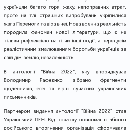
українцям багато горя, жаху, непоправних втрат,
проте на тлі страшних випробувань укріпилися
жага Перемоги та віра в неї. Нова воєнна реальність
породила феномен нової літератури, що є не
тільки рефлексією на ті чи інші події, а передусім
реалістичним змалюванням боротьби українців за
свій дім, землю, незалежність.
В антології "Війна 2022", яку впорядкував
Володимир Рафєєнко, зібрано фрагменти
щоденників, есеї та вірші сучасних українських
письменників.
Партнером видання антології "Війна 2022" став
Український ПЕН. Від початку повномасштабного
російського вторгнення організація сформувала