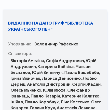
ВИДАННЮ НАДАНО ГРИФ “БІБЛІОТЕКА
УКРАЇНСЬКОГО ПЕН”
Упорядник:
Володимир Рафеєнко
Співавтори:
Вікторія Амеліна, Софія Андрухович, Юрій
Андрухович, Катерина Бабкіна, Максим
Беспалов, Юрій Винничук, Павло Вишебаба,
Ірина Вікирчак, Лариса Денисенко, Любко
Дереш, Анатолій Дністровий, Сергій Жадан,
Олесь Ільченко, Юлія Ілюха, Олександр
Ірванець, Павло Казарін, Катерина Калитко,
Ія Ківа, Павло Коробчук, Ліна Костенко, Олег
Коцарев, Галина Крук, Анастасія Левкова,