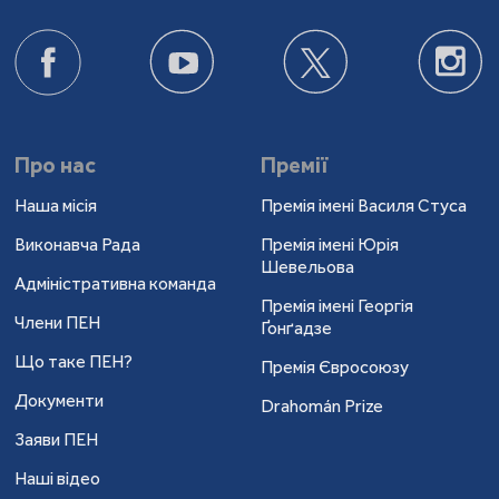
Про нас
Премії
Наша місія
Премія імені Василя Стуса
Виконавча Рада
Премія імені Юрія
Шевельова
Адміністративна команда
Премія імені Георгія
Члени ПЕН
Ґонґадзе
Що таке ПЕН?
Премія Євросоюзу
Документи
Drahomán Prize
Заяви ПЕН
Наші відео