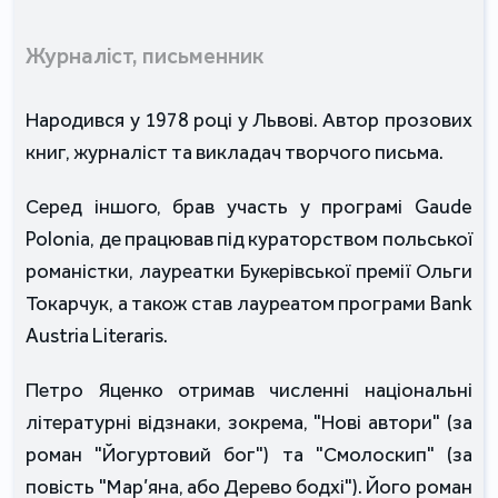
Журналіст, письменник
Народився у 1978 році у Львові. Автор прозових
книг, журналіст та викладач творчого письма.
Серед іншого, брав участь у програмі Gaude
Polonia, де працював під кураторством польської
романістки, лауреатки Букерівської премії Ольги
Токарчук, а також став лауреатом програми Bank
Austria Literaris.
Петро Яценко отримав численні національні
літературні відзнаки, зокрема, "Нові автори" (за
роман "Йогуртовий бог") та "Смолоскип" (за
повість "Мар’яна, або Дерево бодхі"). Його роман